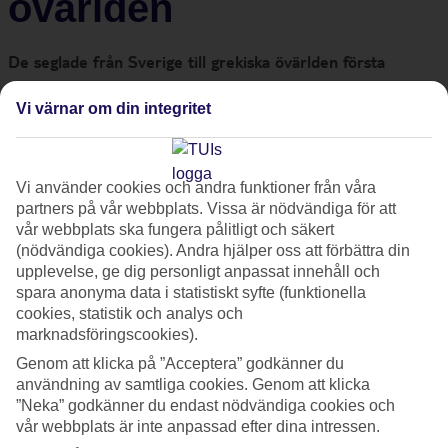
övärlden
De seglade från Sverige till grekiska övärlden första
gången år 2012. Sedan dess har deras 38-fotare vid namn
Vi värnar om din integritet
SallyRuth fått ligga kvar. Möt Jan Olof Reimerson och Lisa
Lempert, seglingsentusiasterna som anser att segling i
Grekland är något av det bästa livet har att erbjuda.
Vi använder cookies och andra funktioner från våra
partners på vår webbplats. Vissa är nödvändiga för att
Morgonsolen glittrar i det turkosblå vattnet och en ny dag
vår webbplats ska fungera pålitligt och säkert
(nödvändiga cookies). Andra hjälper oss att förbättra din
har just börjat i den grekiska övärlden. På segelbåten
upplevelse, ge dig personligt anpassat innehåll och
SallyRuth, för dagen ankrad i ännu en underbar vik, råder
spara anonyma data i statistiskt syfte (funktionella
ännu lugnet. Ett monotont kluckande hörs mot segelbåtens
cookies, statistik och analys och
marknadsföringscookies).
skrov och doften av nybryggt kaffe sprider sig från kabyssen.
Efter ett svalkande dopp i det blå är Janne och Lisa nu i färd
Genom att klicka på ”Acceptera” godkänner du
användning av samtliga cookies. Genom att klicka
med att duka fram frukost under soltaket i båtens sittbrunn.
”Neka” godkänner du endast nödvändiga cookies och
Likt många andra morgnar ska de avnjuta ortens lokala
vår webbplats är inte anpassad efter dina intressen.
yoghurt och honung tillsammans med färsk frukt, nybakat