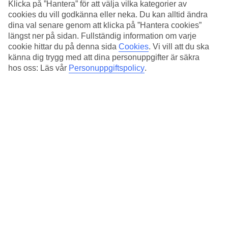
Klicka på ”Hantera” för att välja vilka kategorier av
bröd och rykande hett kaffe.
cookies du vill godkänna eller neka. Du kan alltid ändra
dina val senare genom att klicka på ”Hantera cookies”
längst ner på sidan. Fullständig information om varje
cookie hittar du på denna sida
Cookies
.
Vi vill att du ska
känna dig trygg med att dina personuppgifter är säkra
hos oss: Läs vår
Personuppgiftspolicy
.
Båten SallyRuth är Jannes och Lisas hem när de seglar i Grekland.
Bad & långfrukost
- Vi brukar segla i Grekland två perioder per år; först under