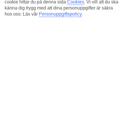
Plastanvändningen minskar på
cookie hittar du på denna sida
Cookies
.
Vi vill att du ska
känna dig trygg med att dina personuppgifter är säkra
hotellen
hos oss: Läs vår
Personuppgiftspolicy
.
Under 2018 var plastsugrör den produkt vi i störst
utsträckning tog bort från våra egna hotell, och cirka 60
procent av hotellen slutade använda plastsugrör helt och
hållet. Eftersom vi inte nöjer oss redan där har hotell också
dragit igång olika sätt att ersätta muggar, bestick, flaskor,
påsar, toalettartiklar och förpackningar i engångsplast.