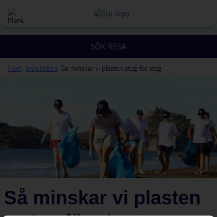
SÖK RESA
Hem
Inspiration
Sa minskar vi plasten steg for steg
Så minskar vi plasten