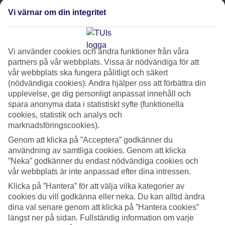
– steg för steg
Vi värnar om din integritet
Den skrämmande ökningen av plastavfall, i synnerhet i
våra hav, är ett av de största och allvarligaste miljöhoten.
Vi använder cookies och andra funktioner från våra
Bara 15 % plast återvinns idag (OECD) och ungefär åtta
partners på vår webbplats. Vissa är nödvändiga för att
miljoner ton plastavfall dumpas i våra hav årligen (UNEP).
vår webbplats ska fungera pålitligt och säkert
(nödvändiga cookies). Andra hjälper oss att förbättra din
Det är jämförbart med en full sopbil varje minut, enligt
upplevelse, ge dig personligt anpassat innehåll och
World Economic Forum. Vi på TUI minskar därför
spara anonyma data i statistiskt syfte (funktionella
användandet av engångsplast på våra egna hotell.
cookies, statistik och analys och
marknadsföringscookies).
Genom att klicka på ”Acceptera” godkänner du
Om vi tillåter och bidrar till att de här skräcksiffrorna
användning av samtliga cookies. Genom att klicka
fortsätter, så kommer det finnas mer plast än fisk i våra hav
”Neka” godkänner du endast nödvändiga cookies och
år 2050 (The Ellen MacArthur Foundation). Det är därför av
vår webbplats är inte anpassad efter dina intressen.
största vikt att vi försöker bidra så mycket vi kan till
Klicka på ”Hantera” för att välja vilka kategorier av
begränsandet av plastanvändning.
cookies du vill godkänna eller neka. Du kan alltid ändra
dina val senare genom att klicka på ”Hantera cookies”
längst ner på sidan. Fullständig information om varje