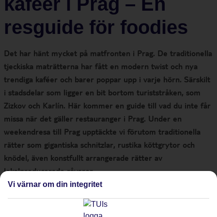
kaféer i Prag – En
resguide för foodies
Det har hänt mycket på matfronten i Prag. De traditionella
tjeckiska maträtterna har fått en modern twist och nya
trendiga kaféer och barer poppar upp i varje hörn. Särskilt
i stadsdelar som ligger en bit bortom turiststråken, som
Zizkov och Karlín. Här kommer en guide till vad du inte får
missa när det gäller restauranger i Prag. Under en
weekendresa till Prag upptäckte vi förutom traditionella
rätter som gigantiska schnitzlar, rustika köttgrytor och
knödel, även konstfullt arrangerade rätter av
lokalproducerade råvaror.
Vi värnar om din integritet
1. Municipal House restaurant