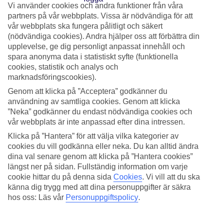
Vi använder cookies och andra funktioner från våra
partners på vår webbplats. Vissa är nödvändiga för att
Ät i klassisk miljö under pampiga takkronor. På restaurangen
vår webbplats ska fungera pålitligt och säkert
i Prags stadshus, inredd i art nouveau-stil, kan du drömma
(nödvändiga cookies). Andra hjälper oss att förbättra din
upplevelse, ge dig personligt anpassat innehåll och
dig tillbaka i tiden.
spara anonyma data i statistiskt syfte (funktionella
Adress: Obecni Dum, Namesti Republicy 1090, Stare Mesto
cookies, statistik och analys och
marknadsföringscookies).
Genom att klicka på ”Acceptera” godkänner du
användning av samtliga cookies. Genom att klicka
”Neka” godkänner du endast nödvändiga cookies och
vår webbplats är inte anpassad efter dina intressen.
Klicka på ”Hantera” för att välja vilka kategorier av
cookies du vill godkänna eller neka. Du kan alltid ändra
dina val senare genom att klicka på ”Hantera cookies”
längst ner på sidan. Fullständig information om varje
cookie hittar du på denna sida
Cookies
.
Vi vill att du ska
känna dig trygg med att dina personuppgifter är säkra
hos oss: Läs vår
Personuppgiftspolicy
.
Restaurangen i Prags stadshus får en guldstjärna för sin vackra miljö