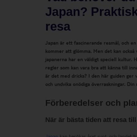
Japan? Praktiska
resa
Japan är ett fascinerande resmål, och en 
kommer att glömma. Men det kan också var
japanerna har en väldigt speciell kultur. 
regler som kan vara bra att känna till in
är det med dricks? I den här guiden ger vi
och undvika onödiga överraskningar. Din r
Förberedelser och pl
När är bästa tiden att resa ti
Japan
kan besökas året runt, och landet h