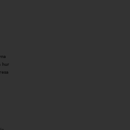
vna
h hur
 resa
de