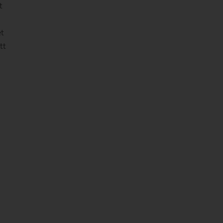
t
et
tt