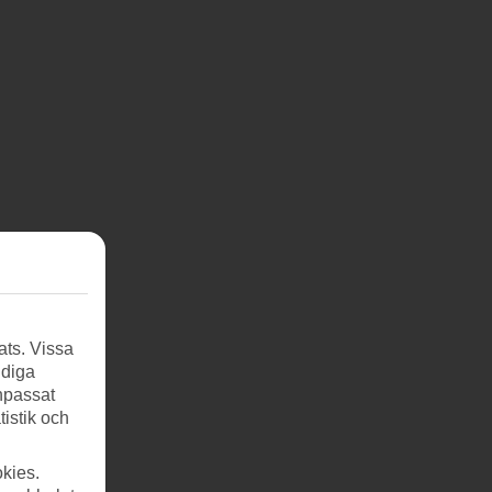
ats. Vissa
ndiga
anpassat
tistik och
kies.