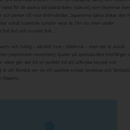
är känd för de vackra körsbärsträden (sakura) som blommar öve
or och parker till rosa drömvärldar. Japanerna själva älskar den 
ar också tusentals turister varje år. Om du reser under
full fart och mycket folk.
varm och fuktig – särskilt inne i städerna – men det är också
Hösten (september-november) bjuder på spektakulära höstfärger
 vilket gör det till en perfekt tid att utforska tempel och
 är att föredra om du vill uppleva snöiga landskap och fantasti
ch Nagano.