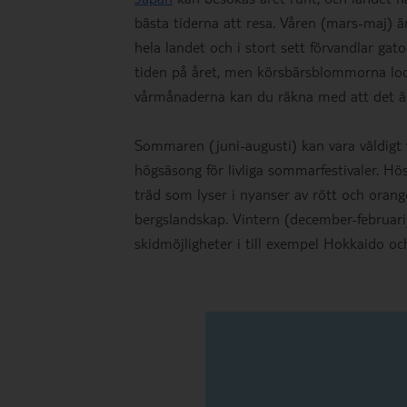
bästa tiderna att resa. Våren (mars-maj) 
hela landet och i stort sett förvandlar gat
tiden på året, men körsbärsblommorna lock
vårmånaderna kan du räkna med att det är 
Sommaren (juni-augusti) kan vara väldigt 
högsäsong för livliga sommarfestivaler. 
träd som lyser i nyanser av rött och orange,
bergslandskap. Vintern (december-februari)
skidmöjligheter i till exempel Hokkaido o