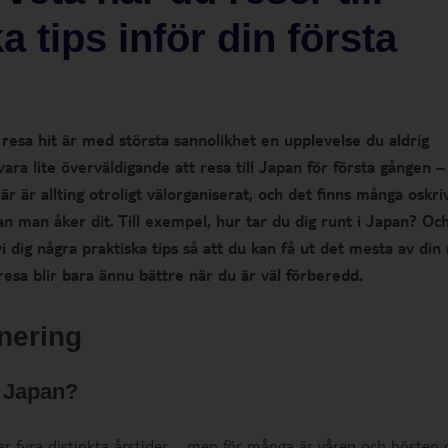
 tips inför din första
resa hit är med största sannolikhet en upplevelse du aldrig
a lite överväldigande att resa till Japan för första gången –
Här är allting otroligt välorganiserat, och det finns många oskri
nan man åker dit. Till exempel, hur tar du dig runt i Japan? Oc
 dig några praktiska tips så att du kan få ut det mesta av din
esa blir bara ännu bättre när du är väl förberedd.
anering
ll Japan?
ar fyra distinkta årstider – men för många är våren och hösten 