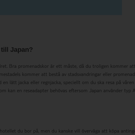
 till Japan?
ädret. Bra promenadskor är ett måste, då du troligen kommer at
estadels kommer att bestå av stadsvandringar eller promenad
en lätt jacka eller regnjacka, speciellt om du ska resa på våren 
tom kan en reseadapter behövas eftersom Japan använder typ 
hotellet du bor på, men du kanske vill överväga att köpa anting