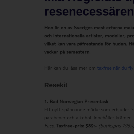
resenecessären
Hon är en av Sveriges mest erfarna makeu
och internationella artister, modeller, p
vilket kan vara påfrestande för huden. Här
vacker på semestern.
Här kan du läsa mer om
taxfree när du fl
Resekit
1. Bad Norwegian Presentask
Ett nytt spännande märke som erbjuder ”sn
parabener och alkohol. Innehåller krämen
Face
.
Taxfree-pris: 589:-
(butikspris 795:-)