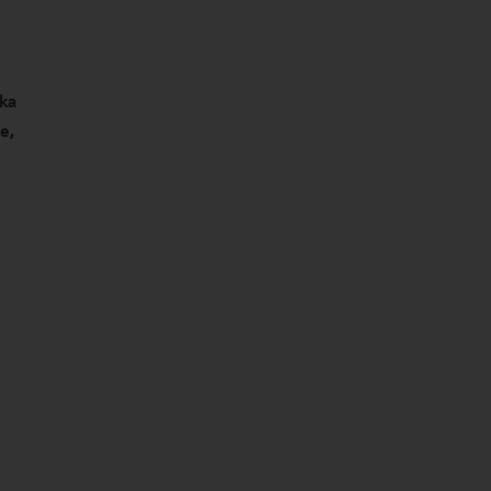
ska
e,