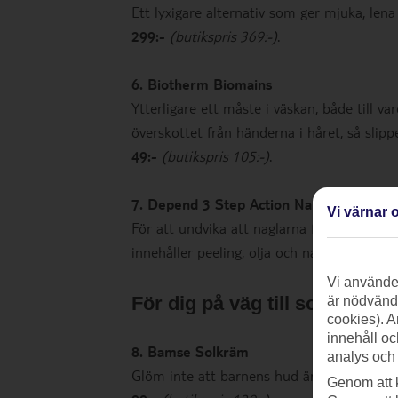
Ett lyxigare alternativ som ger mjuka, len
299:-
(butikspris 369:-)
.
6. Biotherm Biomains
Ytterligare ett måste i väskan, både till 
överskottet från händerna i håret, så slipp
49:-
(butikspris 105:-)
.
7. Depend 3 Step Action Nail Care Kit
Vi värnar o
För att undvika att naglarna flisar sig kan
innehåller peeling, olja och nagelbandskr
Vi använder
För dig på väg till solen
är nödvändi
cookies). A
innehåll oc
8. Bamse Solkräm
analys och
Glöm inte att barnens hud är känsligare.
Genom att 