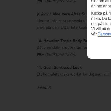
99:-
(butikspris 129:-)
.
Genom att 
är inte anp
Klicka på ”
9. Avivir Aloe Vera After Sun
neka. Du ka
Lindrar inte bara solsveda utan även insek
ner på sida
använda den. OBS! Inte kabinvänlig.
Taxfre
Vi vill att
vår
Personu
10. Hawaiian Tropic Body Butter
Både en skön kroppskräm och utmärkt som
99:-
(butikspris 129:-)
.
11. Gosh Sunkissed Look
Ett komplett make-up-kit för dig som vill
Jakob R