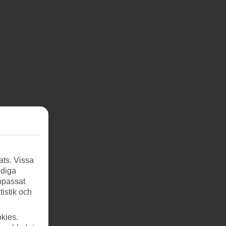
ats. Vissa
ndiga
anpassat
tistik och
kies.