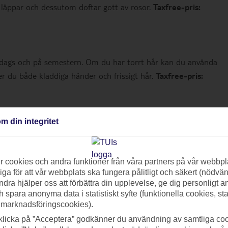
a läppar och dessutom doftar gott av rosor.
Taxfree-pris:
vardags och på semestern. Om du har torrt hår kan du använda
er du både kladdiga händer och frissigt hår.
Taxfree-pris:
m din integritet
 det göra susen att ge näring och hålla naglarna korta. Kittet
äm för regelbunden vård.
Taxfree-pris: 149:-
(butikspris 199:-)
.
 cookies och andra funktioner från våra partners på vår webbpl
ga för att vår webbplats ska fungera pålitligt och säkert (nödvä
ndra hjälper oss att förbättra din upplevelse, ge dig personligt 
h spara anonyma data i statistiskt syfte (funktionella cookies, sta
 marknadsföringscookies).
 Bamses solkräm har SPF 50 och ger bättre skydd.
Taxfree-pris:
klicka på ”Acceptera” godkänner du användning av samtliga coo