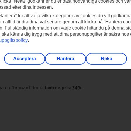
klicka ”Neka” godkänner du endast nödvändiga cookies och vå
assad efter dina intressen.
Hantera” för att välja vilka kategorier av cookies du vill godkänna
n alltid ändra dina val senare genom att klicka på ”Hantera coo
tsbett och andra hudirritationer. Snäll mot huden, så även barn
n. Fullständig information om varje cookie hittar du på denna s
e-pris: 149:-
(butikspris 229:-)
.
 du ska känna dig trygg med att dina personuppgifter är säkra hos
ppgiftspolicy
.
 after sun-produkt med återfuktande aloe vera.
Taxfree-pris:
Acceptera
Hantera
Neka
 ha en ”bronzad” look.
Taxfree pris: 349:-