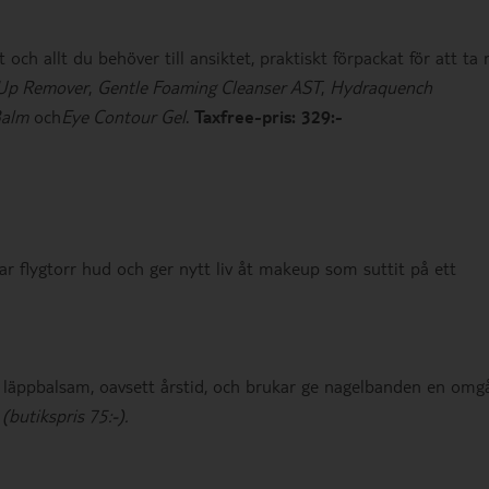
och allt du behöver till ansiktet, praktiskt förpackat för att ta
-Up Remover
,
Gentle Foaming Cleanser AST
,
Hydraquench
Balm
och
Eye Contour Gel
.
Taxfree-pris: 329:-
ar flygtorr hud och ger nytt liv åt makeup som suttit på ett
ta läppbalsam, oavsett årstid, och brukar ge nagelbanden en omg
(butikspris 75:-).