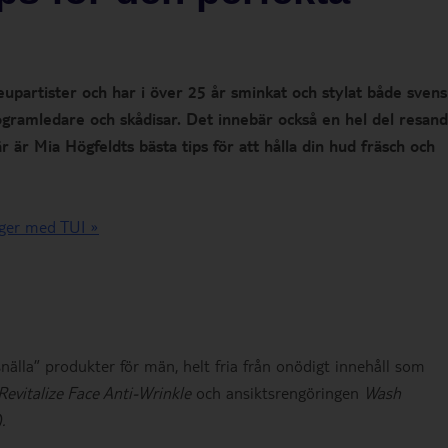
partister och har i över 25 år sminkat och stylat både sven
rogramledare och skådisar. Det innebär också en hel del resand
 är Mia Högfeldts bästa tips för att hålla din hud fräsch och
yger med TUI »
älla” produkter för män, helt fria från onödigt innehåll som
Revitalize Face Anti-Wrinkle
och ansiktsrengöringen
Wash
.