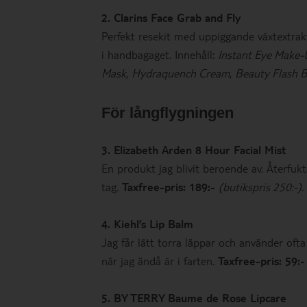
2. Clarins Face Grab and Fly
Perfekt resekit med uppiggande växtextrakt 
i handbagaget. Innehåll:
Instant Eye Make
Mask
,
Hydraquench Cream
,
Beauty Flash 
För långflygningen
3. Elizabeth Arden 8 Hour Facial Mist
En produkt jag blivit beroende av. Återfukt
tag.
Taxfree-pris: 189:-
(butikspris 250:-)
.
4. Kiehl’s Lip Balm
Jag får lätt torra läppar och använder of
när jag ändå är i farten.
Taxfree-pris: 59:-
5. BY TERRY Baume de Rose Lipcare