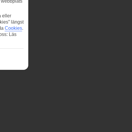
r webbplats
 eller
kies” längst
 kan
ida
Cookies
.
 oss: Läs