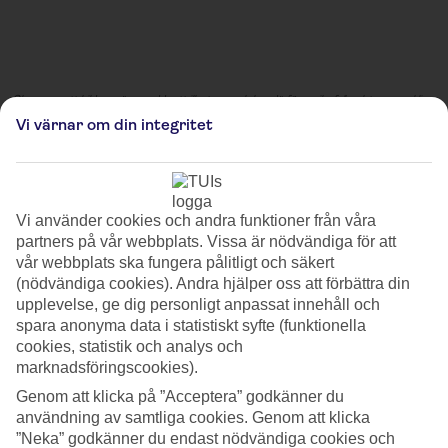
Observera att bilderna är avsedda att illustrera och kan därför avvika från platsens verkliga
utseende.
Vi värnar om din integritet
Sternenwald auf dem
Schrangen
Vi använder cookies och andra funktioner från våra
Julmarknaden Sternenwald auf dem Schrangen, gömd i hjärtat av
partners på vår webbplats. Vissa är nödvändiga för att
Lübeck, Tyskland, fångar besökare med sin förtrollande charm och
vår webbplats ska fungera pålitligt och säkert
festliga anda.
(nödvändiga cookies). Andra hjälper oss att förbättra din
upplevelse, ge dig personligt anpassat innehåll och
Känd som 'Stjärnskogen' förvandlar denna marknad det historiska
spara anonyma data i statistiskt syfte (funktionella
Schrangen-torget till en magisk skogsprakt dekorerad med tusentals
cookies, statistik och analys och
glittrande ljus, som bildar ett himmelskt tak. De charmiga trästugorna
marknadsföringscookies).
är vackert dekorerade och erbjuder ett unikt utbud av handgjorda
gåvor, hantverk och traditionella festliga rätter som speglar regionens
Genom att klicka på ”Acceptera” godkänner du
rika kulturarv.
användning av samtliga cookies. Genom att klicka
”Neka” godkänner du endast nödvändiga cookies och