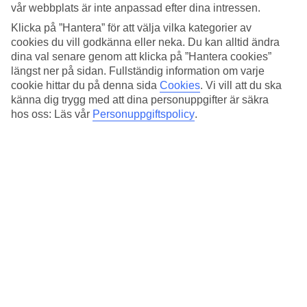
vår webbplats är inte anpassad efter dina intressen.
Mer information
Klicka på ”Hantera” för att välja vilka kategorier av
cookies du vill godkänna eller neka. Du kan alltid ändra
dina val senare genom att klicka på ”Hantera cookies”
Plats:
längst ner på sidan. Fullständig information om varje
Schrangen, 23552 Lübeck, Germany
cookie hittar du på denna sida
Cookies
.
Vi vill att du ska
känna dig trygg med att dina personuppgifter är säkra
Få vägbeskrivning
hos oss: Läs vår
Personuppgiftspolicy
.
Rekommenderade hotell för din
julresa till Tyskland