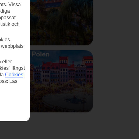
ats. Vissa
ndiga
anpassat
tistik och
kies.
r webbplats
Polen
 eller
kies” längst
ida
Cookies
.
 oss: Läs