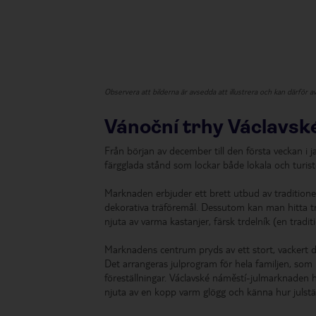
Observera att bilderna är avsedda att illustrera och kan därför a
Vánoční trhy Václavsk
Från början av december till den första veckan i jan
färgglada stånd som lockar både lokala och turiste
Marknaden erbjuder ett brett utbud av traditionel
dekorativa träföremål. Dessutom kan man hitta trad
njuta av varma kastanjer, färsk trdelník (en tradi
Marknadens centrum pryds av ett stort, vackert de
Det arrangeras julprogram för hela familjen, som 
föreställningar. Václavské náměstí-julmarknaden 
njuta av en kopp varm glögg och känna hur julstä