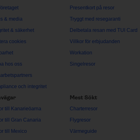
öretaget
Presentkort på resor
s & media
Tryggt med resegaranti
gritet & säkerhet
Delbetala resan med TUI Card
era cookies
Villkor för erbjudanden
barhet
Workation
a hos oss
Singelresor
rbetspartners
liance och integritet
vägar
Mest Sökt
r till Kanarieöarna
Charterresor
r till Gran Canaria
Flygresor
r till Mexico
Värmeguide