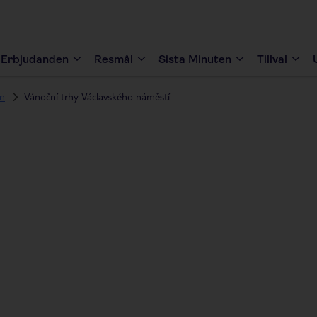
Erbjudanden
Resmål
Sista Minuten
Tillval
en
Vánoční trhy Václavského náměstí