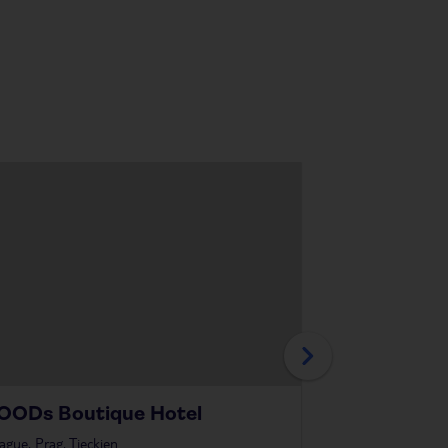
OODs Boutique Hotel
Opera
ague, Prag, Tjeckien
i
Prague, Prag, Tje