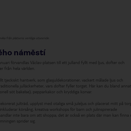
vvika från platsens verkliga utseende.
ého náměstí
uari förvandlas Václav-platsen till ett julland fyllt med ljus, dofter och
r från hela världen.
lt tjeckiskt hantverk, som glasjuldekorationer, vackert målade ljus och
itionella julläckerheter, vars dofter fyller torget. Här kan du bland anna
tionell söt bakelse), pepparkakor och kryddiga korvar.
korerat julträd, upplyst med otaliga små juleljus och placerat mitt på torg
inkluderar körsång, kreativa workshops för barn och julinspirerade
handlar inte bara om att shoppa; det är också en plats där man kan finna 
mningen sprider sig.