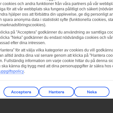
 cookies och andra funktioner från våra partners på vår webbpl
ga för att vår webbplats ska fungera pålitligt och säkert (nödvä
ndra hjälper oss att förbättra din upplevelse, ge dig personligt 
h spara anonyma data i statistiskt syfte (funktionella cookies, sta
 marknadsföringscookies).
klicka på ”Acceptera” godkänner du användning av samtliga coo
klicka ”Neka” godkänner du endast nödvändiga cookies och vå
assad efter dina intressen.
Ungern
Hantera” för att välja vilka kategorier av cookies du vill godkänna
n alltid ändra dina val senare genom att klicka på ”Hantera coo
n. Fullständig information om varje cookie hittar du på denna s
 du ska känna dig trygg med att dina personuppgifter är säkra hos
ppgiftspolicy
.
Acceptera
Hantera
Neka