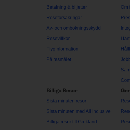
Betalning & biljetter
Om f
Reseförsäkringar
Pres
Av- och ombokningsskydd
Inte
Resevillkor
Hant
Flyginformation
Håll
På resmålet
Jobb
Sama
Comp
Billiga Resor
Gen
Sista minuten resor
Reso
Sista minuten med All Inclusive
Reso
Billiga resor till Grekland
Reso