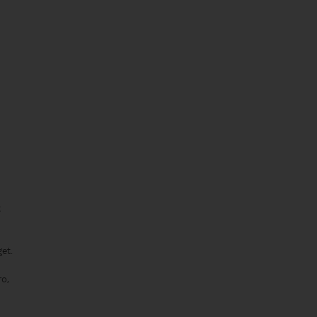
t
et.
ro,