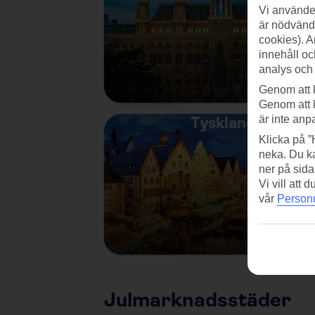
Vi använder
är nödvändi
cookies). A
innehåll oc
analys och
Genom att 
Genom att 
är inte anp
Tyskland
Klicka på ”
neka. Du ka
ner på sida
Vi vill att
vår
Personu
Julmarknadsstäder