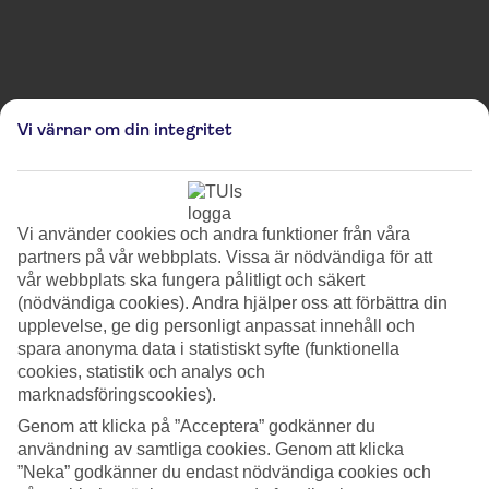
Observera att bilderna är avsedda att illustrera och kan därför avvika från platsens verkliga
Vi värnar om din integritet
utseende.
Vánoční trhy na náměstí Míru
På det vackra Náměstí Míru-torget i hjärtat av Prag lockar
Vi använder cookies och andra funktioner från våra
julmarknaden Náměstí Míru besökare från hela Europa med sin
partners på vår webbplats. Vissa är nödvändiga för att
charmiga atmosfär och traditionella tjeckiska produkter. I de vackert
vår webbplats ska fungera pålitligt och säkert
upplysta, stämningsfulla trästånden säljs lokalt hantverk som stickade
(nödvändiga cookies). Andra hjälper oss att förbättra din
handskar och halsdukar, dukar, broderade textilier, juldekorationer,
upplevelse, ge dig personligt anpassat innehåll och
unika gåvor, smycken och konstföremål. Dessutom kan man njuta av
spara anonyma data i statistiskt syfte (funktionella
traditionella julläckerheter som rostade kastanjer, pepparkakor, glögg,
cookies, statistik och analys och
tjeckiska viner, honungsprodukter, marsipan, torkad frukt, ekologiska
varor och gastronomiska specialiteter. Medan man shoppar och äter
marknadsföringscookies).
kan besökare också njuta av levande julmusik.
Genom att klicka på ”Acceptera” godkänner du
användning av samtliga cookies. Genom att klicka
”Neka” godkänner du endast nödvändiga cookies och
Plats: