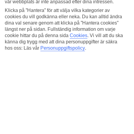
vår webbplats är inte anpassad efter dina intressen.
Náměstí Míru, 120 00 Praha 2-Vinohrady, Czechia
Klicka på ”Hantera” för att välja vilka kategorier av
cookies du vill godkänna eller neka. Du kan alltid ändra
Få vägbeskrivning
dina val senare genom att klicka på ”Hantera cookies”
längst ner på sidan. Fullständig information om varje
cookie hittar du på denna sida
Cookies
.
Vi vill att du ska
känna dig trygg med att dina personuppgifter är säkra
hos oss: Läs vår
Personuppgiftspolicy
.
Rekommenderade hotell för din
julresa till Tjeckien