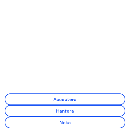
Flygresor
Flyga med barnvagn
Värmeguide
Kort flygtid till värmen i
vinter
Quiz: Vart ska jag resa
Billiga länder att semestra i
Skapa checklista inför
5 billiga weekendstäder i
resan
Europa
Röda dagar 2026
Kan man dricka vattnet
utomlands?
TUI Sverige AB ingår i den nordiska resekoncernen TUI
Acceptera
Nordic, tillsammans med bland annat TUI Norge, TUI
Danmark, TUI Finland, Nazar och flygbolaget TUIfly Nordic.
Hantera
TUI Nordic är en del av TUI Group. Administrativ adress:
Söder Mälarstrand 27, Stockholm. Telefon kundservice:
Neka
0771-84 01 00. Organisationsnummer: 556211-6615.