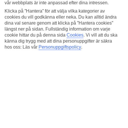
vår webbplats är inte anpassad efter dina intressen.
Plats:
Klicka på ”Hantera” för att välja vilka kategorier av
cookies du vill godkänna eller neka. Du kan alltid ändra
Gavnø 9, 4700 Næstved, Denmark
dina val senare genom att klicka på ”Hantera cookies”
Få vägbeskrivning
längst ner på sidan. Fullständig information om varje
cookie hittar du på denna sida
Cookies
.
Vi vill att du ska
känna dig trygg med att dina personuppgifter är säkra
hos oss: Läs vår
Personuppgiftspolicy
.
Rekommenderade hotell för din
julresa till Danmark