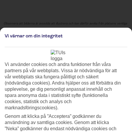
Observera att bilderna är avsedda att illustrera och kan därför avvika från platsens verkliga
utseende.
Vi värnar om din integritet
Jul på Gavnø
Upplev den förtrollande julmarknaden på Gavnø Slott, där den
historiska miljön skapar den perfekta inramningen för en mysig jul.
Vi använder cookies och andra funktioner från våra
Marknaden har marknadsstånd fyllda med handgjorda julklappar,
partners på vår webbplats. Vissa är nödvändiga för att
vackra dekorationer och läckra delikatesser.
vår webbplats ska fungera pålitligt och säkert
(nödvändiga cookies). Andra hjälper oss att förbättra din
I den festligt pyntade slottsparken möts du av doften av glögg och
nybakade småkakor. Här hittar du allt från hantverk till lokala
upplevelse, ge dig personligt anpassat innehåll och
specialiteter, vilket gör julklappshandeln till ett nöje.
spara anonyma data i statistiskt syfte (funktionella
cookies, statistik och analys och
Njut av julig livemusik som skapar en trivsam stämning medan du
marknadsföringscookies).
utforskar marknaden. Gavnø Slotts julmarknad lovar en unik
Genom att klicka på ”Acceptera” godkänner du
upplevelse där tradition och festligheter går hand i hand. Kom och
användning av samtliga cookies. Genom att klicka
skapa minnen som varar!
”Neka” godkänner du endast nödvändiga cookies och