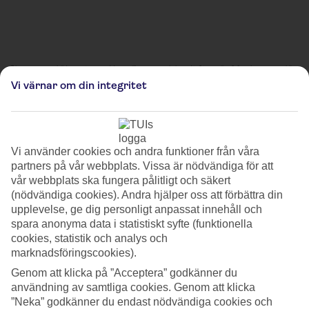
Observera att bilderna är avsedda att illustrera och kan därför avvika från platsens verkliga
utseende.
Vi värnar om din integritet
H.C. Andersen Julemarked
På Nytorv i Köpenhamn hittar du en julmarknad som hyllar
Vi använder cookies och andra funktioner från våra
Danmarks berömda sagoförfattare. Stånden, inspirerade av Hans
partners på vår webbplats. Vissa är nödvändiga för att
Christian Andersen, är vackert dekorerade med julbelysning, vilket
skapar en sagolik atmosfär - bokstavligt talat!
vår webbplats ska fungera pålitligt och säkert
(nödvändiga cookies). Andra hjälper oss att förbättra din
Här kan du smaka, dofta och shoppa. Du hittar allt från julpynt och
upplevelse, ge dig personligt anpassat innehåll och
presenter till smycken, glögg och varm choklad. Marknaden har också
spara anonyma data i statistiskt syfte (funktionella
en rolig karusell för barnen, en julvagn och självklart är självaste
cookies, statistik och analys och
jultomten på plats. I tomtens hus kan de yngsta familjemedlemmarna
marknadsföringscookies).
släppa loss sin kreativitet och göra egna juldekorationer.
Genom att klicka på ”Acceptera” godkänner du
användning av samtliga cookies. Genom att klicka
Mer information
”Neka” godkänner du endast nödvändiga cookies och