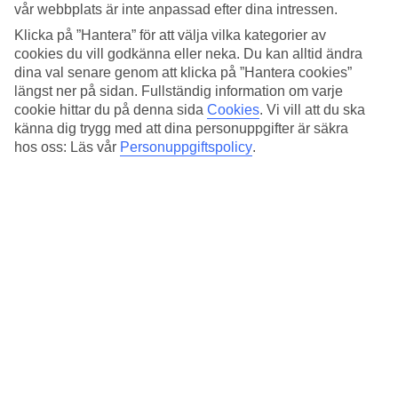
vår webbplats är inte anpassad efter dina intressen.
Klicka på ”Hantera” för att välja vilka kategorier av
Plats:
cookies du vill godkänna eller neka. Du kan alltid ändra
dina val senare genom att klicka på ”Hantera cookies”
Nytorv 1, 1450 København k, Danmark
längst ner på sidan. Fullständig information om varje
Få vägbeskrivning
cookie hittar du på denna sida
Cookies
.
Vi vill att du ska
känna dig trygg med att dina personuppgifter är säkra
hos oss: Läs vår
Personuppgiftspolicy
.
Rekommenderade hotell för din
julresa till Copenhagen