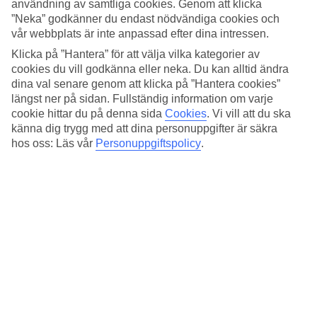
användning av samtliga cookies. Genom att klicka
Sedan USA-semestern har hyrbil varit en stor del av Johan
”Neka” godkänner du endast nödvändiga cookies och
och Katrinas semesterliv. Idag har de även döttrarna Smilla,
vår webbplats är inte anpassad efter dina intressen.
Ebba och My tillsammans och hela familjen har fått vara
Klicka på ”Hantera” för att välja vilka kategorier av
med om fantastiska upplevelser under resorna, mycket tack
cookies du vill godkänna eller neka. Du kan alltid ändra
dina val senare genom att klicka på ”Hantera cookies”
vare hyrbilarna.
längst ner på sidan. Fullständig information om varje
- Ibland har vi endast varit borta i några dagar och ändå
cookie hittar du på denna sida
Cookies
.
Vi vill att du ska
hunnit med en hel del tack vare hyrbilen. Vi behöver inte
känna dig trygg med att dina personuppgifter är säkra
hos oss: Läs vår
Personuppgiftspolicy
.
anpassa oss till avgångs- eller ankomsttider och väljer själva
hur vi disponerar tiden. Med hyrbil är friheten total,
menar
Johan.
Familjen Lindqvist hyr oftast bil på nätet, innan resan, så att
allt är bokat och klart vid ankomsten. Både Johan och
Katrina brukar registreras som förare, så att de får
möjligheten att som passagerare beundra omgivningarna
som susar förbi utanför rutorna. Det är inte ovanligt att
någon i familjen får syn på något spännande som lockar till