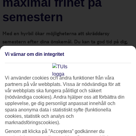
maximal frihet på
semestern
Med en hyrbil ökar möjligheterna att skräddarsy
semestern efter dina önskemål. Du kan ta god tid på dig,
utforska gömda smultronställen och göra spontana
Vi värnar om din integritet
avstickare. Möt familjen Lindqvist som gör sina
semesterresor till rena rama upptäcktsfärderna.
Vi använder cookies och andra funktioner från våra
Det var under en USA-resa för drygt tio år sedan som Johan
partners på vår webbplats. Vissa är nödvändiga för att
vår webbplats ska fungera pålitligt och säkert
Lindqvist och hans fru Katrina hyrde bil för första gången.
(nödvändiga cookies). Andra hjälper oss att förbättra din
Paret skulle färdas längs den oemotståndliga vägen från
upplevelse, ge dig personligt anpassat innehåll och
Miami till Key West.
spara anonyma data i statistiskt syfte (funktionella
- Att hyra bil verkade på förhand vara det smidigaste och mest
cookies, statistik och analys och
marknadsföringscookies).
prisvärda resealternativet. I själva verket var fördelarna
Genom att klicka på ”Acceptera” godkänner du
betydligt fler
, säger Johan Lindqvist.