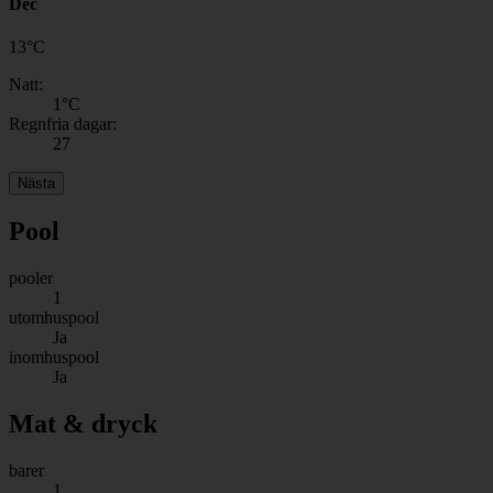
Dec
13
°
C
Natt:
1
°C
Regnfria dagar:
27
Nästa
Pool
pooler
1
utomhuspool
Ja
inomhuspool
Ja
Mat & dryck
barer
1