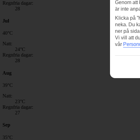
Genom att 
Regnfria dagar:
28
är inte anp
Klicka på ”
Jul
neka. Du ka
ner på sida
40
°
C
Vi vill att
Natt:
vår
Personu
24
°C
Regnfria dagar:
28
Aug
39
°
C
Natt:
23
°C
Regnfria dagar:
27
Sep
35
°
C