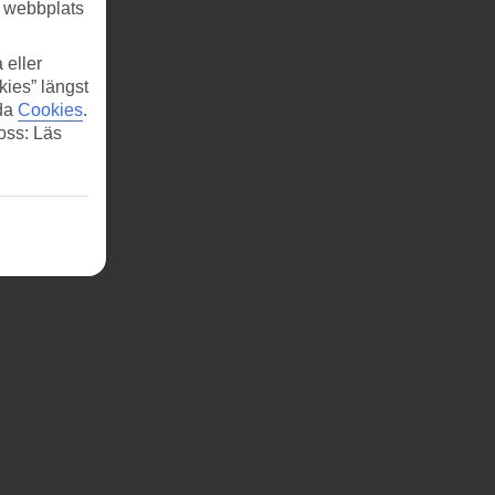
r webbplats
 eller
kies” längst
ida
Cookies
.
 oss: Läs