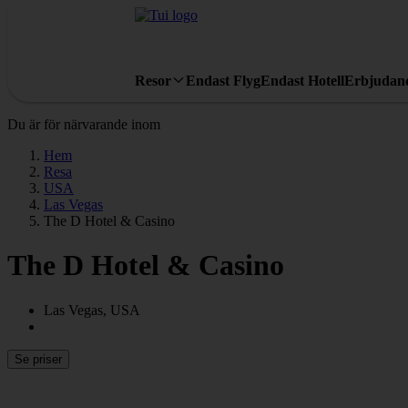
Resor
Endast Flyg
Endast Hotell
Erbjudan
Du är för närvarande inom
Hem
Resa
USA
Las Vegas
The D Hotel & Casino
The D Hotel & Casino
Las Vegas, USA
Se priser