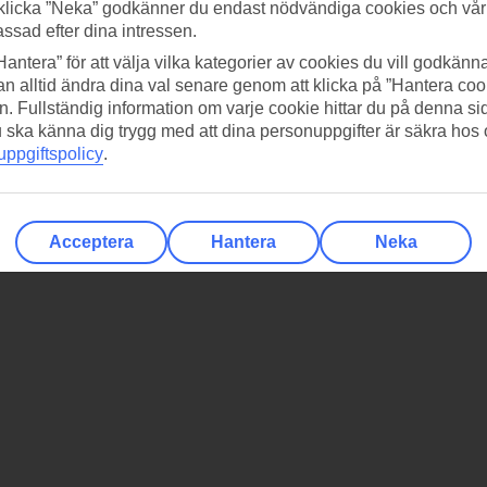
klicka ”Neka” godkänner du endast nödvändiga cookies och vå
assad efter dina intressen.
Hantera” för att välja vilka kategorier av cookies du vill godkänna
n alltid ändra dina val senare genom att klicka på ”Hantera coo
n. Fullständig information om varje cookie hittar du på denna s
 du ska känna dig trygg med att dina personuppgifter är säkra hos
ppgiftspolicy
.
Acceptera
Hantera
Neka