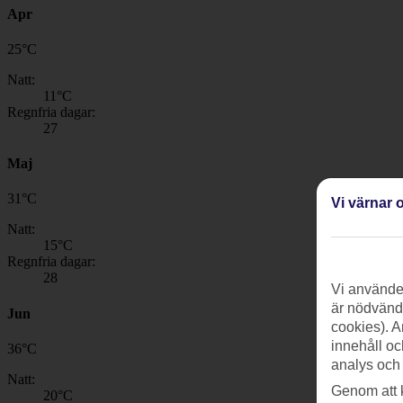
Apr
25
°
C
Natt:
11
°C
Regnfria dagar:
27
Maj
31
°
C
Vi värnar o
Natt:
15
°C
Regnfria dagar:
28
Vi använder
är nödvändi
Jun
cookies). A
innehåll oc
36
°
C
analys och
Natt:
Genom att 
20
°C