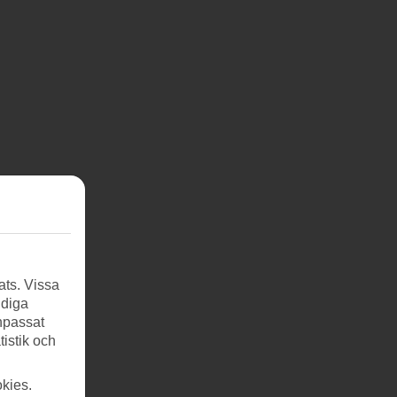
ats. Vissa
ndiga
anpassat
tistik och
kies.