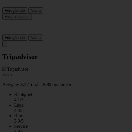
Föregående
Nästa
Visa bildgalleri
Föregående
Nästa
Tripadvisor
3.7/5
Betyg av
3.7 / 5
från
3689 omdömen
Renlighet
4.1/5
Läge
4.4/5
Rum
3.9/5
Service
3.9/5