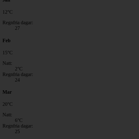
12
°
C
Regnfria dagar:
27
Feb
15
°
C
Natt:
2
°C
Regnfria dagar:
24
Mar
20
°
C
Natt:
6
°C
Regnfria dagar:
25