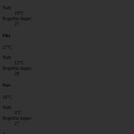
Natt:
19
°C
Regnfria dagar:
27
Okt
27
°
C
Natt:
12
°C
Regnfria dagar:
28
Nov
18
°
C
Natt:
4
°C
Regnfria dagar:
27