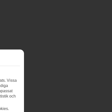
ats. Vissa
ndiga
anpassat
tistik och
kies.