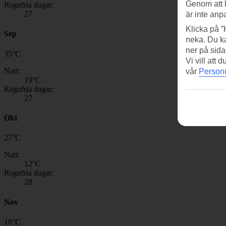
Genom att 
Regnfria dagar:
27
är inte anp
Klicka på ”
Sep
neka. Du ka
ner på sida
35
°
C
Vi vill att
Natt:
vår
Personu
19
°C
Regnfria dagar:
27
Okt
27
°
C
Natt:
12
°C
Regnfria dagar:
28
Nov
18
°
C