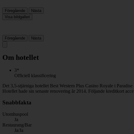
Föregående
Nästa
Visa bildgalleri
Föregående
Nästa
Om hotellet
3*
Officiell klassificering
Det 3,5-stjärniga hotellet Best Western Plus Casino Royale i Paradise
Hotellet hade sin senaste renovering år 2014. Följande kreditkort acc
Snabbfakta
Utomhuspool
Ja
Restaurang/Bar
Ja/Ja