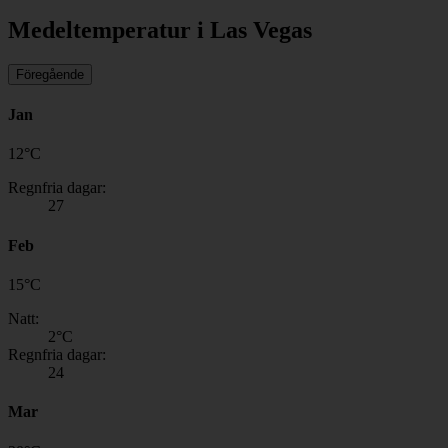
Medeltemperatur i Las Vegas
Föregående
Jan
12
°
C
Regnfria dagar:
27
Feb
15
°
C
Natt:
2
°C
Regnfria dagar:
24
Mar