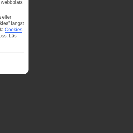
r webbplats
 eller
kies” längst
ida
Cookies
.
 oss: Läs