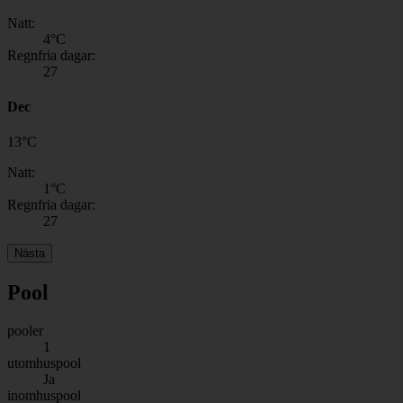
Natt:
4
°C
Regnfria dagar:
27
Dec
13
°
C
Natt:
1
°C
Regnfria dagar:
27
Nästa
Pool
pooler
1
utomhuspool
Ja
inomhuspool