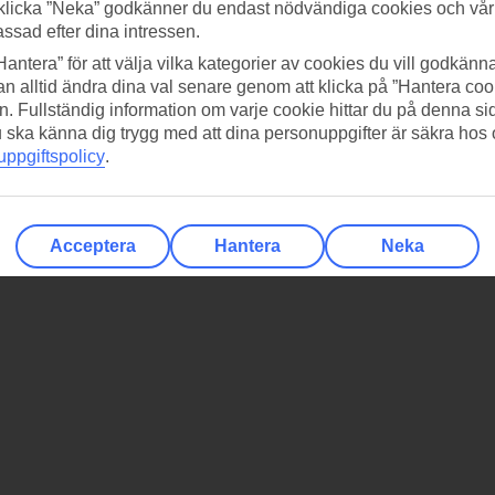
klicka ”Neka” godkänner du endast nödvändiga cookies och vå
assad efter dina intressen.
Hantera” för att välja vilka kategorier av cookies du vill godkänna
n alltid ändra dina val senare genom att klicka på ”Hantera coo
n. Fullständig information om varje cookie hittar du på denna s
 du ska känna dig trygg med att dina personuppgifter är säkra hos
ppgiftspolicy
.
Acceptera
Hantera
Neka