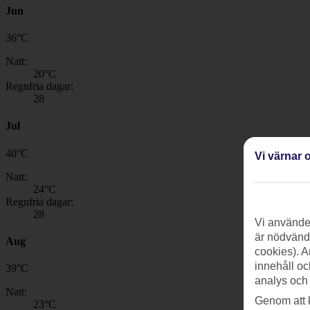
Jun
36
°
C
Natt:
20
°C
Regnfria dagar:
28
Jul
40
°
C
Vi värnar o
Natt:
24
°C
Regnfria dagar:
28
Vi använder
är nödvändi
Aug
cookies). A
innehåll oc
39
°
C
analys och
Natt:
Genom att 
23
°C