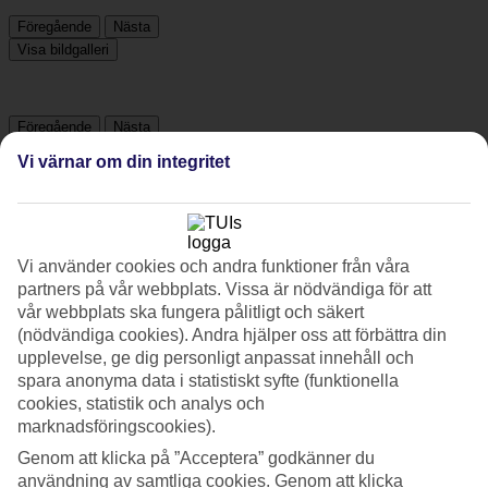
Föregående
Nästa
Visa bildgalleri
Föregående
Nästa
Vi värnar om din integritet
Tripadvisor
4.2/5
Vi använder cookies och andra funktioner från våra
partners på vår webbplats. Vissa är nödvändiga för att
Betyg av
4.2 / 5
från
2839 omdömen
vår webbplats ska fungera pålitligt och säkert
(nödvändiga cookies). Andra hjälper oss att förbättra din
Renlighet
4.4/5
upplevelse, ge dig personligt anpassat innehåll och
Läge
spara anonyma data i statistiskt syfte (funktionella
4.3/5
cookies, statistik och analys och
Rum
marknadsföringscookies).
4.3/5
Service
Genom att klicka på ”Acceptera” godkänner du
4.3/5
användning av samtliga cookies. Genom att klicka