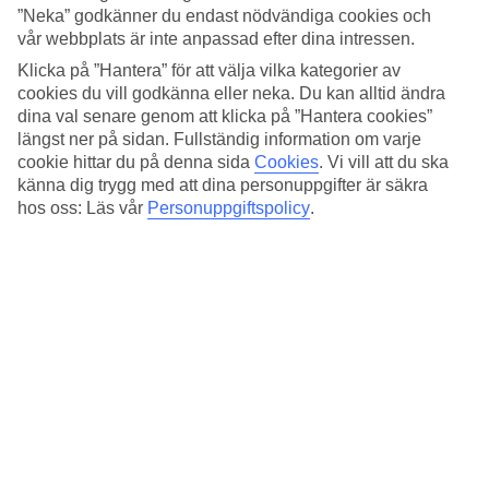
Sovkvalitet
”Neka” godkänner du endast nödvändiga cookies och
4.3/5
vår webbplats är inte anpassad efter dina intressen.
Standard
4/5
Klicka på ”Hantera” för att välja vilka kategorier av
cookies du vill godkänna eller neka. Du kan alltid ändra
Om hotellet
dina val senare genom att klicka på ”Hantera cookies”
längst ner på sidan. Fullständig information om varje
4*
cookie hittar du på denna sida
Cookies
.
Vi vill att du ska
Officiell klassificering
känna dig trygg med att dina personuppgifter är säkra
hos oss: Läs vår
Personuppgiftspolicy
.
Perfekt läge precis vid centralstationen
Bara några få minuter från Münchens centralstation ligger Mercure
Hotel Muenchen City Center. Här bor du i rymliga rum med
avskalad design. På hotellet finns både restaurang och bar där du
som gäst kan koppla av.
Hotellet har en genomgående modern design med inslag av trä. Från
centralstationen precis bredvid finns direkta förbindelser till
Münchens populära sevärdheter. Både Theresienwiese och den
gamla stadskärnan ligger på promenadavstånd från hotellet.
På hotellet finns: