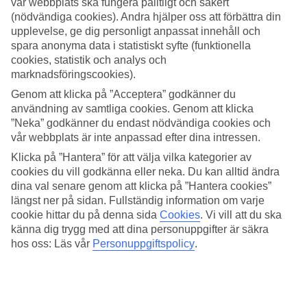
vår webbplats ska fungera pålitligt och säkert
(nödvändiga cookies). Andra hjälper oss att förbättra din
Sök
upplevelse, ge dig personligt anpassat innehåll och
spara anonyma data i statistiskt syfte (funktionella
cookies, statistik och analys och
marknadsföringscookies).
Du är för närvarande inom
Genom att klicka på ”Acceptera” godkänner du
Hem
användning av samtliga cookies. Genom att klicka
Resmål
”Neka” godkänner du endast nödvändiga cookies och
Turkiet
vår webbplats är inte anpassad efter dina intressen.
Marmariskusten
Fethiye
Klicka på ”Hantera” för att välja vilka kategorier av
All Inclusive
cookies du vill godkänna eller neka. Du kan alltid ändra
dina val senare genom att klicka på ”Hantera cookies”
All Inclusive Fethiye
längst ner på sidan. Fullständig information om varje
cookie hittar du på denna sida
Cookies
.
Vi vill att du ska
känna dig trygg med att dina personuppgifter är säkra
Hotelltips
hos oss: Läs vår
Personuppgiftspolicy
.
Flyg + Hotell
Relaterade resor