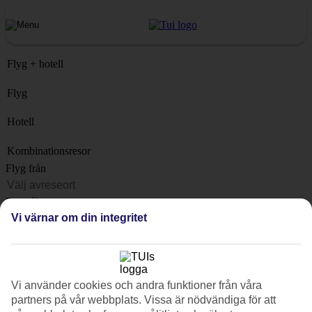
Flyg + hotell
Flyg
Hotell
Kombinationsresor
Flyg från
Resmål
Vi värnar om din integritet
Lista
När?
Hur länge?
Vi använder cookies och andra funktioner från våra
1 vecka
partners på vår webbplats. Vissa är nödvändiga för att
Antal resenärer