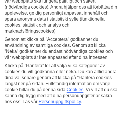
vår webbplats ska fungera pålitligt och säkert
(nödvändiga cookies). Andra hjälper oss att förbättra din
Sök
upplevelse, ge dig personligt anpassat innehåll och
spara anonyma data i statistiskt syfte (funktionella
cookies, statistik och analys och
marknadsföringscookies).
Du är för närvarande inom
Genom att klicka på ”Acceptera” godkänner du
Hem
användning av samtliga cookies. Genom att klicka
Resmål
”Neka” godkänner du endast nödvändiga cookies och
Turkiet
vår webbplats är inte anpassad efter dina intressen.
Antalyakusten
Manavgat
Klicka på ”Hantera” för att välja vilka kategorier av
All Inclusive
cookies du vill godkänna eller neka. Du kan alltid ändra
dina val senare genom att klicka på ”Hantera cookies”
All Inclusive Manavgat
längst ner på sidan. Fullständig information om varje
cookie hittar du på denna sida
Cookies
.
Vi vill att du ska
känna dig trygg med att dina personuppgifter är säkra
Hotelltips
hos oss: Läs vår
Personuppgiftspolicy
.
Flyg + Hotell
Relaterade resor