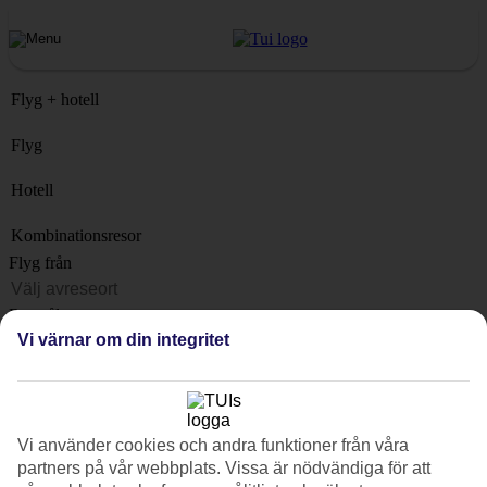
Flyg + hotell
Flyg
Hotell
Kombinationsresor
Flyg från
Resmål
Vi värnar om din integritet
Lista
När?
Hur länge?
Vi använder cookies och andra funktioner från våra
1 vecka
partners på vår webbplats. Vissa är nödvändiga för att
Antal resenärer