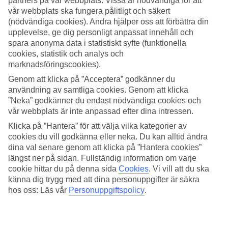
partners på vår webbplats. Vissa är nödvändiga för att
vår webbplats ska fungera pålitligt och säkert
Sök
(nödvändiga cookies). Andra hjälper oss att förbättra din
upplevelse, ge dig personligt anpassat innehåll och
spara anonyma data i statistiskt syfte (funktionella
cookies, statistik och analys och
Du är för närvarande inom
marknadsföringscookies).
Hem
Genom att klicka på ”Acceptera” godkänner du
Resmål
användning av samtliga cookies. Genom att klicka
Turkiet
”Neka” godkänner du endast nödvändiga cookies och
Antalyakusten
vår webbplats är inte anpassad efter dina intressen.
Lara Beach
Sista Minuten
Klicka på ”Hantera” för att välja vilka kategorier av
cookies du vill godkänna eller neka. Du kan alltid ändra
Sista Minuten Lara Beach
dina val senare genom att klicka på ”Hantera cookies”
längst ner på sidan. Fullständig information om varje
cookie hittar du på denna sida
Cookies
.
Vi vill att du ska
Här hittar du våra sista minuten-resor som
Lara Beach
har att
känna dig trygg med att dina personuppgifter är säkra
erbjuda. Smidiga och billiga paketresor som tar dig till värmen. På
hos oss: Läs vår
Personuppgiftspolicy
.
vissa av våra sista minuten-resor ingår
All Inclusive
medan andra
erbjudanden är av mer avskalad karaktär - här finns något för alla
smaker och plånböcker.