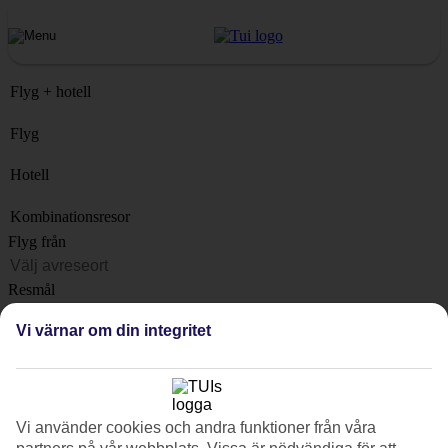
Flyg + hotell
Flyg
Hotell
Kombinationsresor
Flyg från
Resmål
Lista
Vi värnar om din integritet
När?
Hur länge?
1 vecka
Vi använder cookies och andra funktioner från våra
Antal resenärer