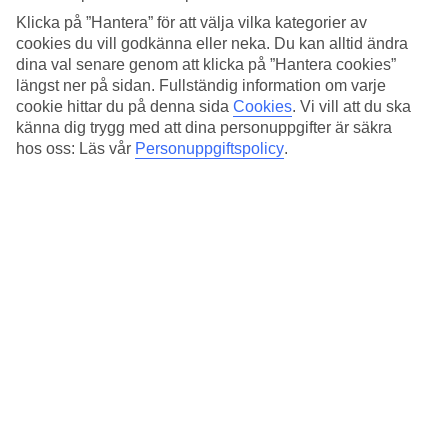
Standard
4.4/5
Klicka på ”Hantera” för att välja vilka kategorier av
cookies du vill godkänna eller neka. Du kan alltid ändra
Om hotellet
dina val senare genom att klicka på ”Hantera cookies”
längst ner på sidan. Fullständig information om varje
cookie hittar du på denna sida
Cookies
.
Vi vill att du ska
3*
Officiell klassificering
känna dig trygg med att dina personuppgifter är säkra
hos oss: Läs vår
Personuppgiftspolicy
.
Det 3-stjärniga hotellet Hotel Merkur i Prague är ett hotell med bar,
frukostbuffé och WiFi. På området finns det parkeringsmöjligheter.
Följande kreditkort accepteras på hotellet: American Express, Diners
Club, EC Maestro, Mastercard och Visa.
Snabbfakta
Restaurang/Bar
Ja/Ja
Medeltemperatur i Prag
Föregående
Jan