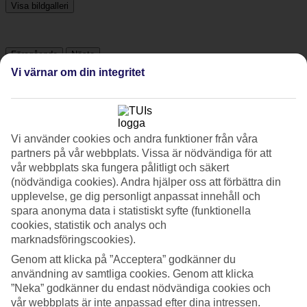
Visa bildgalleri
Föregående
Nästa
Vi värnar om din integritet
Tripadvisor
Vi använder cookies och andra funktioner från våra
4.4/5
partners på vår webbplats. Vissa är nödvändiga för att
Betyg av
4.4 / 5
från
2776 omdömen
vår webbplats ska fungera pålitligt och säkert
(nödvändiga cookies). Andra hjälper oss att förbättra din
Renlighet
upplevelse, ge dig personligt anpassat innehåll och
4.4/5
spara anonyma data i statistiskt syfte (funktionella
Läge
4.5/5
cookies, statistik och analys och
Rum
marknadsföringscookies).
4.1/5
Genom att klicka på ”Acceptera” godkänner du
Service
4.5/5
användning av samtliga cookies. Genom att klicka
Sovkvalitet
”Neka” godkänner du endast nödvändiga cookies och
4.2/5
vår webbplats är inte anpassad efter dina intressen.