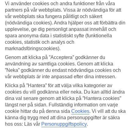
Vi använder cookies och andra funktioner från våra
partners på vår webbplats. Vissa är nödvändiga för att
Sök
vår webbplats ska fungera pålitligt och säkert
(nödvändiga cookies). Andra hjälper oss att förbättra din
upplevelse, ge dig personligt anpassat innehåll och
spara anonyma data i statistiskt syfte (funktionella
Du är för närvarande inom
cookies, statistik och analys och
Hem
marknadsföringscookies).
Resmål
Genom att klicka på ”Acceptera” godkänner du
Storbritannien
användning av samtliga cookies. Genom att klicka
London
Sista Minuten
”Neka” godkänner du endast nödvändiga cookies och
vår webbplats är inte anpassad efter dina intressen.
Sista Minuten till London
Klicka på ”Hantera” för att välja vilka kategorier av
cookies du vill godkänna eller neka. Du kan alltid ändra
dina val senare genom att klicka på ”Hantera cookies”
Här hittar du våra sista minuten-resor till London, alltså smidiga och
billiga
resor till London
för dig som kan åka med kort varsel. Här
längst ner på sidan. Fullständig information om varje
finns något för alla smaker och plånböcker, så att du kan hitta just
cookie hittar du på denna sida
Cookies
.
Vi vill att du ska
din bästa sista minuten-resa till London!
känna dig trygg med att dina personuppgifter är säkra
hos oss: Läs vår
Personuppgiftspolicy
.
Hotelltips