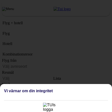
Flyg + hotell
Flyg
Hotell
Kombinationsresor
Flyg från
Resmål
Lista
När?
Vi värnar om din integritet
Hur länge?
1 vecka
Antal resenärer