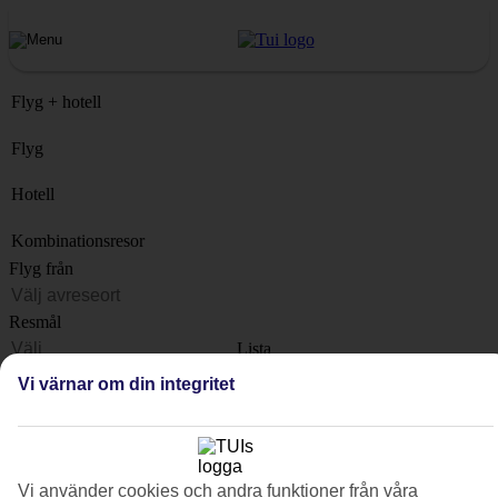
Flyg + hotell
Flyg
Hotell
Kombinationsresor
Flyg från
Resmål
Lista
När?
Vi värnar om din integritet
Hur länge?
1 vecka
Antal resenärer
Vi använder cookies och andra funktioner från våra