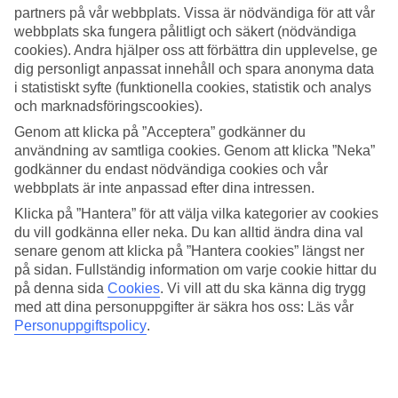
partners på vår webbplats. Vissa är nödvändiga för att vår
Sök
webbplats ska fungera pålitligt och säkert (nödvändiga
cookies). Andra hjälper oss att förbättra din upplevelse, ge
dig personligt anpassat innehåll och spara anonyma data
i statistiskt syfte (funktionella cookies, statistik och analys
och marknadsföringscookies).
Du är för närvarande inom
Genom att klicka på ”Acceptera” godkänner du
Hem
användning av samtliga cookies. Genom att klicka ”Neka”
Resmål
Spanien
godkänner du endast nödvändiga cookies och vår
Mallorca
webbplats är inte anpassad efter dina intressen.
Santa Ponsa
Klicka på ”Hantera” för att välja vilka kategorier av cookies
Sista Minuten
du vill godkänna eller neka. Du kan alltid ändra dina val
senare genom att klicka på ”Hantera cookies” längst ner
STOR OUTLET FÖR RESOR!
på sidan. Fullständig information om varje cookie hittar du
Fynda nu »
på denna sida
Cookies
.
Vi vill att du ska känna dig trygg
med att dina personuppgifter är säkra hos oss: Läs vår
Sista Minuten Santa Ponsa
Personuppgiftspolicy
.
Här hittar du våra
sista minuten-resor
som
Santa Ponsa
har att
erbjuda. Smidiga och billiga paketresor som tar dig till värmen. På