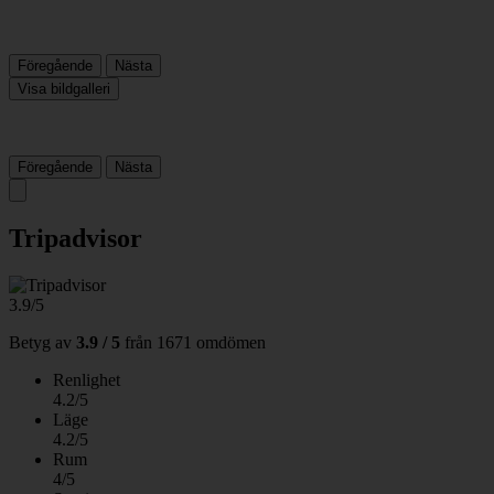
Föregående
Nästa
Visa bildgalleri
Föregående
Nästa
Tripadvisor
3.9/5
Betyg av
3.9 / 5
från
1671 omdömen
Renlighet
4.2/5
Läge
4.2/5
Rum
4/5