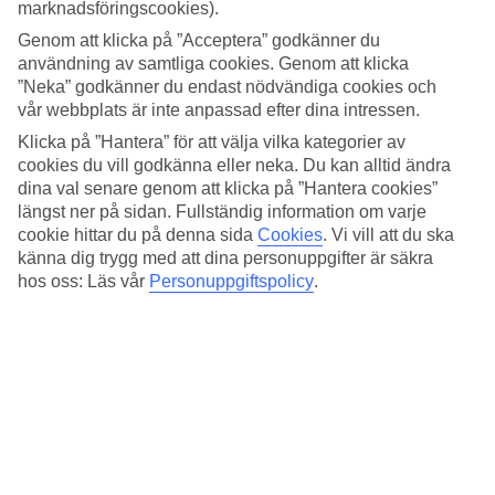
marknadsföringscookies).
På hotellet finns aktiviteter för alla åldrar med barnpool, lekplats och
barnklubb för de yngsta i familjen. Dessutom finns en pool med
Genom att klicka på ”Acceptera” godkänner du
vattenrutschbana och gott om solsängar för dig som vill koppla av.
användning av samtliga cookies. Genom att klicka
”Neka” godkänner du endast nödvändiga cookies och
Aktiviteter, sport och underhållning
vår webbplats är inte anpassad efter dina intressen.
När du vill aktivera dig kan du välja mellan bland annat padel,
Klicka på ”Hantera” för att välja vilka kategorier av
pingis, biljard och multisportbana. På kvällarna bjuds det på
cookies du vill godkänna eller neka. Du kan alltid ändra
underhållning och under vissa kvällar anordnas även minidisco för
dina val senare genom att klicka på ”Hantera cookies”
de yngsta gästerna.
längst ner på sidan. Fullständig information om varje
cookie hittar du på denna sida
Cookies
.
Vi vill att du ska
All Inclusive ingår
känna dig trygg med att dina personuppgifter är säkra
All Inclusive med buffémåltider ingår i resans pris. Välj mellan allt
hos oss: Läs vår
Personuppgiftspolicy
.
från medelhavsinspirerad mat och internationella rätter till pizza och
pasta. Mellan måltiderna kan du beställa snacks, drycker och glass
från baren.
Antal rum : 331
Snabbfakta
Bad/strand
200 m