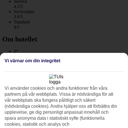
Service
4.2/5
Sovkvalitet
3.9/5
Standard
4/5
Om hotellet
3*
Officiell klassificering
Vi värnar om din integritet
WiFi
Centralt och strandnära med All Inclusive
Globales Samoa Hotel har ett centralt och strandnära läge i Calas de
Vi använder cookies och andra funktioner från våra
Mallorca. Här bor du bekvämt med All Inclusive, pool med
vattenrutschbana och aktiviteter för alla åldrar.
partners på vår webbplats. Vissa är nödvändiga för att
vår webbplats ska fungera pålitligt och säkert
Från Globales Samoa Hotel har du fem minuters promenad till
(nödvändiga cookies). Andra hjälper oss att förbättra din
stranden och ännu närmre till Calas de Mallorcas livliga centrum.
upplevelse, ge dig personligt anpassat innehåll och
spara anonyma data i statistiskt syfte (funktionella
Poolområde med vattenrutschbana
cookies, statistik och analys och