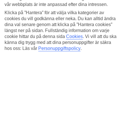
vår webbplats är inte anpassad efter dina intressen.
På Fenals Garden kan du bada i poolen, koppla av på en solsäng
Klicka på ”Hantera” för att välja vilka kategorier av
och beställa in något svalkande från baren. Reser du med små barn
får de roligt i den lilla vattenparken där de kan leka och svischa ner
cookies du vill godkänna eller neka. Du kan alltid ändra
för vattenrutschkanorna.
dina val senare genom att klicka på ”Hantera cookies”
längst ner på sidan. Fullständig information om varje
Du kan boka måltidspaket
cookie hittar du på denna sida
Cookies
.
Vi vill att du ska
känna dig trygg med att dina personuppgifter är säkra
Frukostbuffé ingår och vill du göra semestern bekväm kan du boka
hos oss: Läs vår
Personuppgiftspolicy
.
till halv- eller helpension. Måltiderna serveras som bufféer och det är
fritt fram att välja från allt som dukas upp.
Antal rum : 132
Snabbfakta
Utomhuspool/Barnpool
Ja/Ja
Centrum/Shopping
1 km/1 km
Restaurang/Bar
Ja/Ja
Transfertid
ca 1 tim 30 min