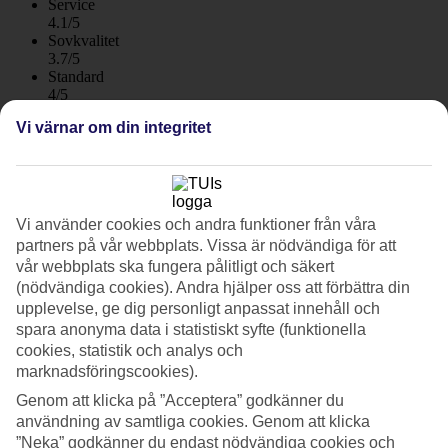
Service
4.1/5
Sovkvalitet
3.7/5
Standard
4/5
Vi värnar om din integritet
Om hotellet
4*
Officiell klassificering
Vi använder cookies och andra funktioner från våra
Med pool och gångavstånd till stranden
partners på vår webbplats. Vissa är nödvändiga för att
vår webbplats ska fungera pålitligt och säkert
På Fenals Garden bor du i den livliga kustorten Lloret de Mar på
(nödvändiga cookies). Andra hjälper oss att förbättra din
Costa Brava-kusten. Hotellet har pooler för stora och små och en
upplevelse, ge dig personligt anpassat innehåll och
liten vattenpark som passar yngre barn. Till Lloret de Mars fina
sandstrand går du på en kort promenad. Frukostbuffé ingår och
spara anonyma data i statistiskt syfte (funktionella
måltidspaket kan bokas.
cookies, statistik och analys och
marknadsföringscookies).
Fenal Garden erbjuder dubbelrum med plats för upp till fyra
personer.
Genom att klicka på ”Acceptera” godkänner du
användning av samtliga cookies. Genom att klicka
Härligt poolliv
”Neka” godkänner du endast nödvändiga cookies och