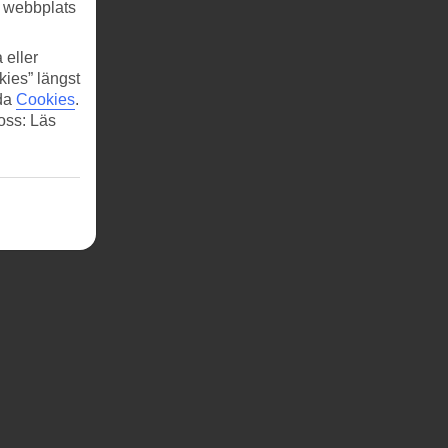
r webbplats
 eller
kies” längst
ida
Cookies
.
 oss: Läs