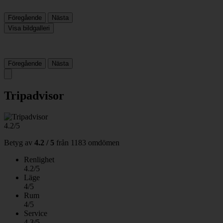
Föregående
Nästa
Visa bildgalleri
Föregående
Nästa
Tripadvisor
4.2/5
Betyg av
4.2 / 5
från
1183 omdömen
Renlighet
4.2/5
Läge
4/5
Rum
4/5
Service
4.3/5