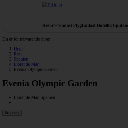
Resor
Endast Flyg
Endast Hotell
Erbjudan
Du är för närvarande inom
Hem
Resa
Spanien
Lloret de Mar
Evenia Olympic Garden
Evenia Olympic Garden
Lloret de Mar, Spanien
Se priser