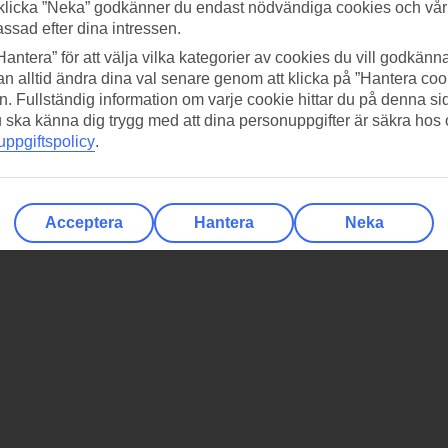
klicka ”Neka” godkänner du endast nödvändiga cookies och vå
assad efter dina intressen.
Hantera” för att välja vilka kategorier av cookies du vill godkänna
n alltid ändra dina val senare genom att klicka på ”Hantera coo
n. Fullständig information om varje cookie hittar du på denna s
 du ska känna dig trygg med att dina personuppgifter är säkra hos
ppgiftspolicy
.
Acceptera
Hantera
Neka