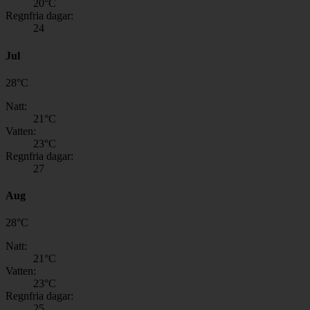
20
°C
Regnfria dagar:
24
Jul
28
°
C
Natt:
21
°C
Vatten:
23
°C
Regnfria dagar:
27
Aug
28
°
C
Natt:
21
°C
Vatten:
23
°C
Regnfria dagar:
25