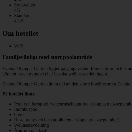
Sovkvalitet
4/5
Standard
4.1/5
Om hotellet
WiFi
Familjevänligt med stort poolområde
Evenia Olympic Garden ligger på gångavstånd från centrum och strande
köra ett pass i gymmet eller besöka wellnessavdelningen.
Evenia Olympic Garden är en del av den större hotellresorten Evenia 
På hotellet finns:
Pool och barnpool (vattenrutschkanorna är öppna maj–septemb
Inomhuspool
Gym
Restaurang och bar (poolbaren är öppen maj–september)
Wellnessavdelning
Ångrum och bastu