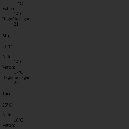
11
°C
Vatten:
14
°C
Regnfria dagar:
21
Maj
21
°
C
Natt:
14
°C
Vatten:
17
°C
Regnfria dagar:
22
Jun
25
°
C
Natt:
18
°C
Vatten: