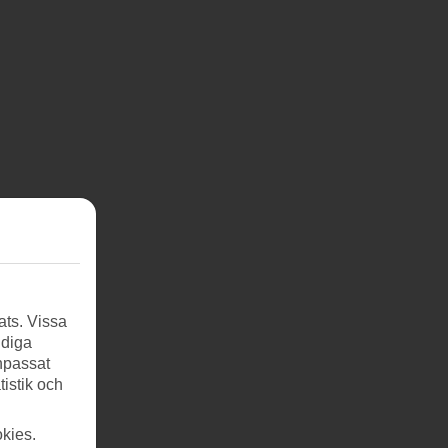
ats. Vissa
ndiga
anpassat
tistik och
kies.