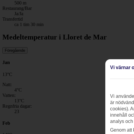
500 m
Restaurang/Bar
Ja/Ja
Transfertid
ca 1 tim 30 min
Medeltemperatur i Lloret de Mar
Föregående
Jan
Vi värnar o
13
°
C
Natt:
4
°C
Vatten:
Vi använder
13
°C
är nödvändi
Regnfria dagar:
cookies). A
23
innehåll oc
analys och
Feb
Genom att 