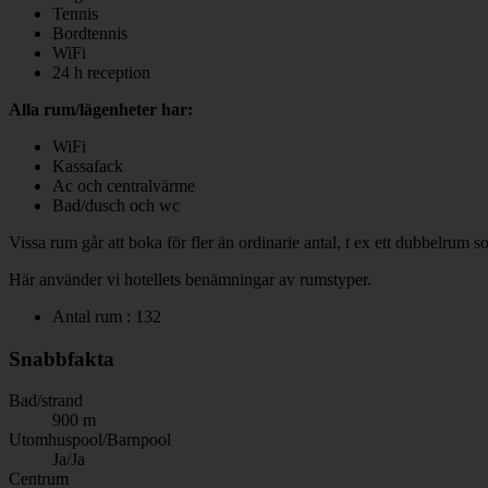
Tennis
Bordtennis
WiFi
24 h reception
Alla rum/lägenheter har:
WiFi
Kassafack
Ac och centralvärme
Bad/dusch och wc
Vissa rum går att boka för fler än ordinarie antal, t ex ett dubbelrum 
Här använder vi hotellets benämningar av rumstyper.
Antal rum : 132
Snabbfakta
Bad/strand
900 m
Utomhuspool/Barnpool
Ja/Ja
Centrum