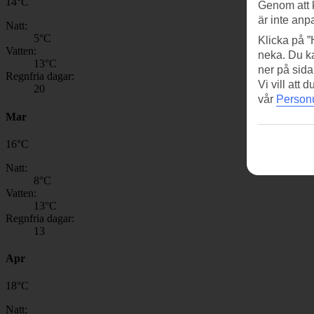
14
°
C
Genom att 
är inte anp
Natt:
5
°C
Klicka på ”
Vatten:
neka. Du ka
13
°C
ner på sida
Regnfria dagar:
Vi vill att
20
vår
Personu
Mar
16
°
C
Natt:
8
°C
Vatten:
13
°C
Regnfria dagar:
13
Apr
18
°
C
Natt: