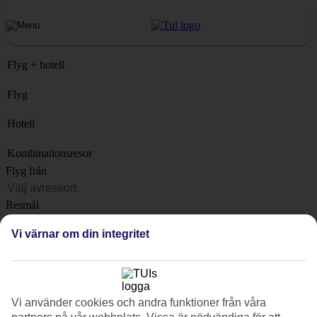
Flyg + hotell
Flyg
Hotell
Kombinationsresor
Flyg från
Resmål
Lista
Vi värnar om din integritet
När?
Hur länge?
1 vecka
Vi använder cookies och andra funktioner från våra
Antal resenärer