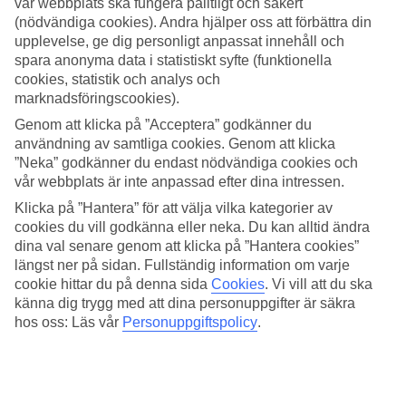
vår webbplats ska fungera pålitligt och säkert
(nödvändiga cookies). Andra hjälper oss att förbättra din
Sök
upplevelse, ge dig personligt anpassat innehåll och
spara anonyma data i statistiskt syfte (funktionella
cookies, statistik och analys och
marknadsföringscookies).
Du är för närvarande inom
Genom att klicka på ”Acceptera” godkänner du
Hem
användning av samtliga cookies. Genom att klicka
Resmål
”Neka” godkänner du endast nödvändiga cookies och
Spanien
vår webbplats är inte anpassad efter dina intressen.
Ibiza
Santa Eulalia
Klicka på ”Hantera” för att välja vilka kategorier av
All Inclusive
cookies du vill godkänna eller neka. Du kan alltid ändra
dina val senare genom att klicka på ”Hantera cookies”
All Inclusive Santa Eulalia
längst ner på sidan. Fullständig information om varje
cookie hittar du på denna sida
Cookies
.
Vi vill att du ska
känna dig trygg med att dina personuppgifter är säkra
I Santa Eulalia finns många restauranger och barer, och få hotell
hos oss: Läs vår
Personuppgiftspolicy
.
erbjuder All Inclusive. Här nedanför hittar du våra All Inclusive-
hotell i Santa Eulalia. För ett större utbud rekommenderar vi att du
kollar in vår sida med
All Inclusive-hotell på hela Ibiza
.
Relaterade resor