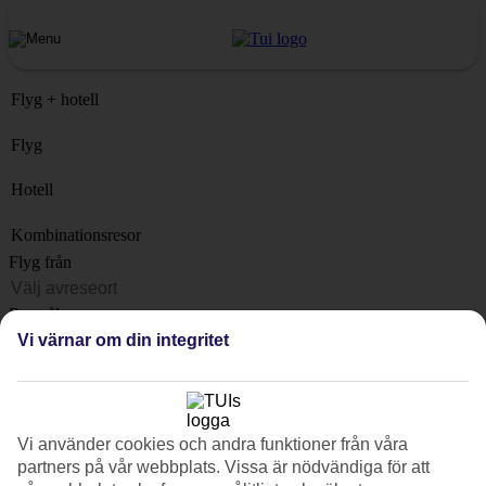
Flyg + hotell
Flyg
Hotell
Kombinationsresor
Flyg från
Resmål
Vi värnar om din integritet
Lista
När?
Hur länge?
Vi använder cookies och andra funktioner från våra
1 vecka
partners på vår webbplats. Vissa är nödvändiga för att
Antal resenärer