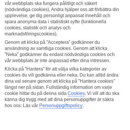
vår webbplats ska fungera pålitligt och säkert
(nödvändiga cookies). Andra hjälper oss att förbättra din
Sök
upplevelse, ge dig personligt anpassat innehåll och
spara anonyma data i statistiskt syfte (funktionella
cookies, statistik och analys och
marknadsföringscookies).
Du är för närvarande inom
Genom att klicka på ”Acceptera” godkänner du
Hem
användning av samtliga cookies. Genom att klicka
Resmål
”Neka” godkänner du endast nödvändiga cookies och
Spanien
Gran Canaria
vår webbplats är inte anpassad efter dina intressen.
Kanarieöarna
Klicka på ”Hantera” för att välja vilka kategorier av
Las Meloneras
cookies du vill godkänna eller neka. Du kan alltid ändra
All Inclusive
dina val senare genom att klicka på ”Hantera cookies”
längst ner på sidan. Fullständig information om varje
All Inclusive Las Meloneras
cookie hittar du på denna sida
Cookies
.
Vi vill att du ska
känna dig trygg med att dina personuppgifter är säkra
Den moderna och eleganta semesterorten
Las Meloneras
ligger på
hos oss: Läs vår
Personuppgiftspolicy
.
Gran Canarias
solsäkra sydkust. Åk på en All Inclusive-resa till Las
Meloneras och få en extra skön semester där både mat och dryck
ingår på hotellet. Ett tips är att kolla in populära
Riu Gran Canaria
.
Här nedanför hittar du hela vårt utbud av
All Inclusive-hotell i Las