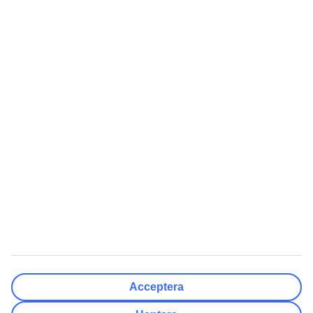
Välj avreseort
Rensa
Klar
Resmål
Rensa
Klar
Avresedatum
Må
Ti
On
To
Fr
Lö
Sö
Hur flexibelt är avresedatumet?
Endast valt datum
+/- 3 Dagar
+/- 7 Dagar
+/- 14 Dagar
Rensa
Klar
Antal resenärer
Antal rum
Välj åt mig
Acceptera
Vuxna
2