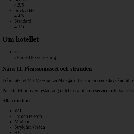
4.5/5
Sovkvalitet
4.4/5
Standard
4.3/5
Om hotellet
4*
Officiell klassificering
Nära till Picassomuseet och stranden
Från hotellet MS Maestranza Malaga är har du promenadavstånd till e
På hotellet finns en restaurang och bar samt roomservice och tvättserv
Alla rum har:
WiFi
Tv och telefon
Minibar
Strykjärn/-bräda
AC