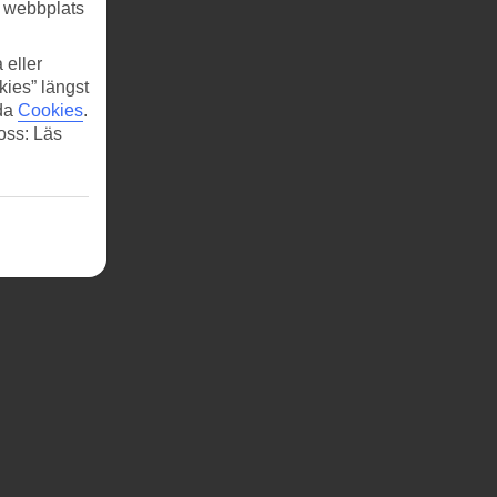
r webbplats
 eller
kies” längst
ida
Cookies
.
 oss: Läs