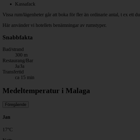
Kassafack
Vissa rum/lägenheter går att boka för fler än ordinarie antal, t ex ett
Här använder vi hotellets benämningar av rumstyper.
Snabbfakta
Bad/strand
300 m
Restaurang/Bar
Ja/Ja
Transfertid
ca 15 min
Medeltemperatur i Malaga
Föregående
Jan
17
°
C