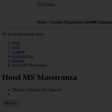
Resor
Endast Flyg
Endast Hotell
Erbjudan
Du är för närvarande inom
Hem
Resa
Spanien
Costa del Sol
Malaga
Hotel MS Maestranza
Hotel MS Maestranza
Malaga, Costa del Sol, Spanien
Se priser