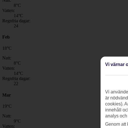
Natt:
8
°C
Vatten:
14
°C
Regnfria dagar:
24
Feb
18
°
C
Natt:
8
°C
Vi värnar o
Vatten:
14
°C
Regnfria dagar:
22
Vi använder
Mar
är nödvändi
cookies). A
19
°
C
innehåll oc
Natt:
analys och
9
°C
Genom att 
Vatten: