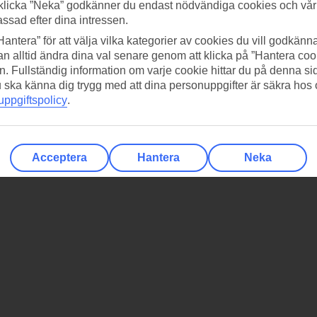
klicka ”Neka” godkänner du endast nödvändiga cookies och vå
assad efter dina intressen.
Hantera” för att välja vilka kategorier av cookies du vill godkänna
n alltid ändra dina val senare genom att klicka på ”Hantera coo
n. Fullständig information om varje cookie hittar du på denna s
 du ska känna dig trygg med att dina personuppgifter är säkra hos
ppgiftspolicy
.
Acceptera
Hantera
Neka