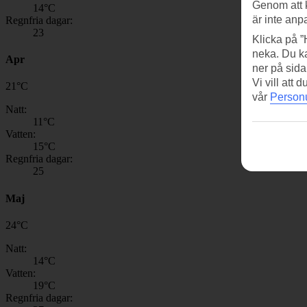
Genom att 
14
°C
är inte anp
Regnfria dagar:
23
Klicka på ”
neka. Du ka
Apr
ner på sida
Vi vill att
21
°
C
vår
Personu
Natt:
11
°C
Vatten:
15
°C
Regnfria dagar:
25
Maj
24
°
C
Natt:
14
°C
Vatten:
19
°C
Regnfria dagar: