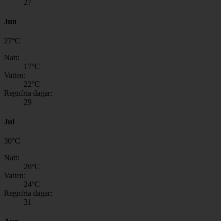
27
Jun
27
°
C
Natt:
17
°C
Vatten:
22
°C
Regnfria dagar:
29
Jul
30
°
C
Natt:
20
°C
Vatten:
24
°C
Regnfria dagar:
31