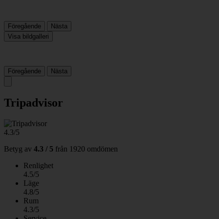
Föregående
Nästa
Visa bildgalleri
Föregående
Nästa
Tripadvisor
4.3/5
Betyg av
4.3 / 5
från
1920 omdömen
Renlighet
4.5/5
Läge
4.8/5
Rum
4.3/5
Service