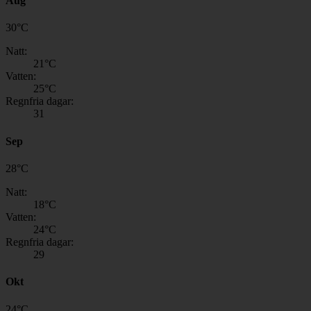
Aug
30
°
C
Natt:
21
°C
Vatten:
25
°C
Regnfria dagar:
31
Sep
28
°
C
Natt:
18
°C
Vatten:
24
°C
Regnfria dagar:
29
Okt
24
°
C