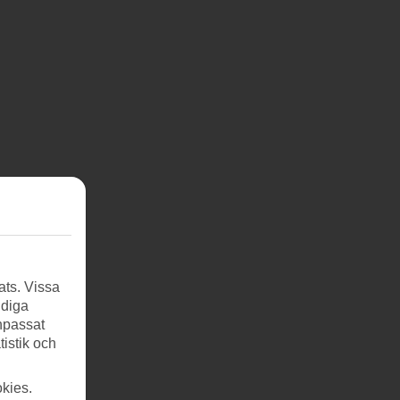
ats. Vissa
ndiga
anpassat
tistik och
kies.