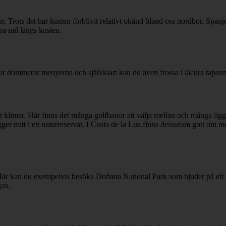
. Trots det har kusten förblivit relativt okänd bland oss nordbor. Spanj
ra mil längs kusten.
ur dominerar menyerna och självklart kan du även frossa i läckra tapasm
tt milt klimat. Här finns det många golfbanor att välja mellan och många
ger mitt i ett naturreservat. I Costa de la Luz finns dessutom gott om mö
r kan du exempelvis besöka Doñana National Park som bjuder på ett stor
gos.