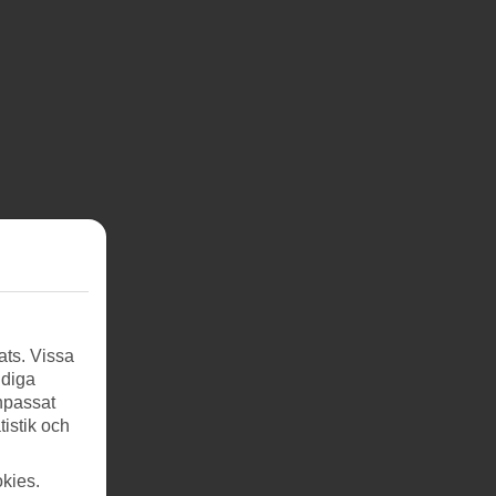
ats. Vissa
ndiga
anpassat
tistik och
kies.