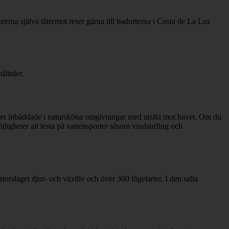
orerna själva däremot reser gärna till badorterna i Costa de La Luz
åltider.
 ligger inbäddade i natursköna omgivningar med utsikt mot havet. Om du
jligheter att testa på vattensporter såsom vindsurfing och
slaget djur- och växtliv och över 300 fågelarter. I den salta