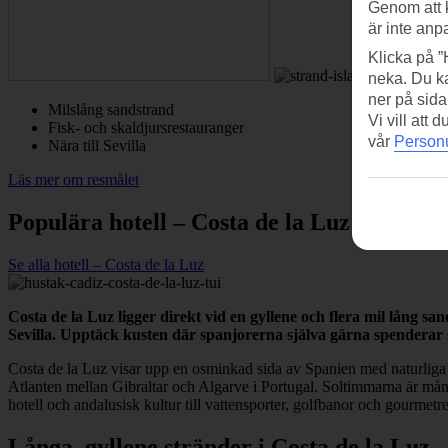
Genom att 
är inte anp
Klicka på ”
neka. Du ka
ner på sida
Milslång sandstrand
Vi vill att
Fisk- och skaldjursrestauranger
vår
Personu
Nära till Sevilla
Läs mer om resmålet
Populära hotell – Costa de la Luz
Se alla hotell – Costa de la Luz
Costa de la Luz ligger direkt vid en gyllene och flera mil lång 
Sevilla. Upptäck kusten där spanjorerna själva gärna spenderar 
Costa de la Luz visar upp en osminkad sida av Spanien med naturliga 
Atlanten mellan Gibraltar och Algarve i Portugal. Soltimmarna är mång
hotell och andalusisk kultur till vattensporter, golfbanor och gourmetr
Långa, gyllene stränder i Costa de la Luz