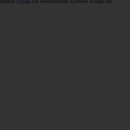
lturlivet i
Sevilla
och medeltidsstaden Ayamonte är några tips.