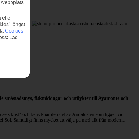
r webbplats
 eller
kies” längst
ida
Cookies
.
 oss: Läs
nde småstadsmys, fiskmiddagar och utflykter till Ayamonte och
jusets kust” och betecknar den del av Andalusien som ligger vid
l Sol. Samtidigt finns mycket att välja på med allt från moderna