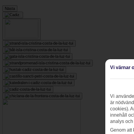
Nästa
Vi värnar o
Vi använder
är nödvändi
cookies). A
innehåll oc
analys och
Genom att 