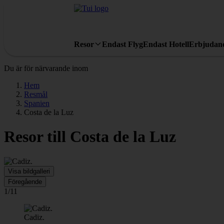
Resor
Endast Flyg
Endast Hotell
Erbjudan
Du är för närvarande inom
Hem
Resmål
Spanien
Costa de la Luz
Resor till Costa de la Luz
Visa bildgalleri
Föregående
1/11
Cadiz.