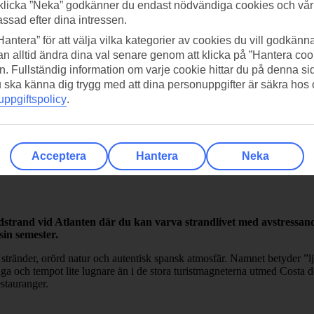
klicka ”Neka” godkänner du endast nödvändiga cookies och vå
assad efter dina intressen.
Hantera” för att välja vilka kategorier av cookies du vill godkänna
n alltid ändra dina val senare genom att klicka på ”Hantera coo
n. Fullständig information om varje cookie hittar du på denna s
 du ska känna dig trygg med att dina personuppgifter är säkra hos
ppgiftspolicy
.
Acceptera
Hantera
Neka
sandstrand vid Atlanten där du kan varva strandlivet med avstressa
sin semester.
stränder, orörd natur och autentisk spansk atmosfär. Namnet betyder ”l
a och tempot lite lugnare än i de stora turistmagneterna utmed Costa de
estauranger.