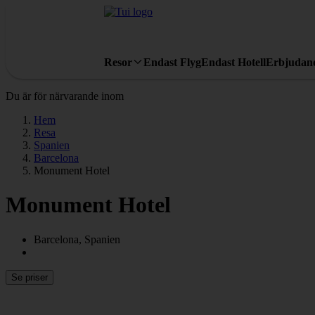
Resor
Endast Flyg
Endast Hotell
Erbjudan
Du är för närvarande inom
Hem
Resa
Spanien
Barcelona
Monument Hotel
Monument Hotel
Barcelona, Spanien
Se priser