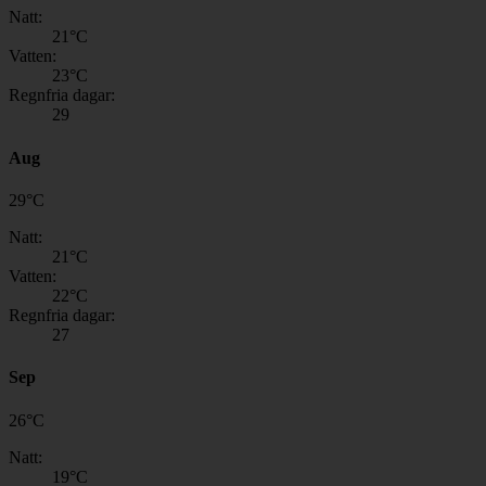
Natt:
21
°C
Vatten:
23
°C
Regnfria dagar:
29
Aug
29
°
C
Natt:
21
°C
Vatten:
22
°C
Regnfria dagar:
27
Sep
26
°
C
Natt:
19
°C