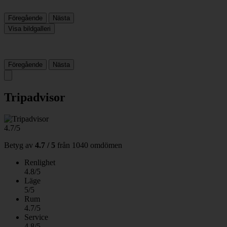
Föregående
Nästa
Visa bildgalleri
Föregående
Nästa
Tripadvisor
4.7/5
Betyg av
4.7 / 5
från
1040 omdömen
Renlighet
4.8/5
Läge
5/5
Rum
4.7/5
Service
4.8/5