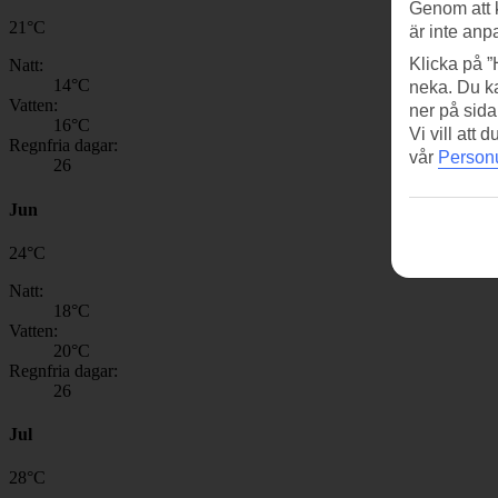
Genom att 
21
°
C
är inte anp
Klicka på ”
Natt:
14
°C
neka. Du ka
Vatten:
ner på sida
16
°C
Vi vill att
Regnfria dagar:
vår
Personu
26
Jun
24
°
C
Natt:
18
°C
Vatten:
20
°C
Regnfria dagar:
26
Jul
28
°
C