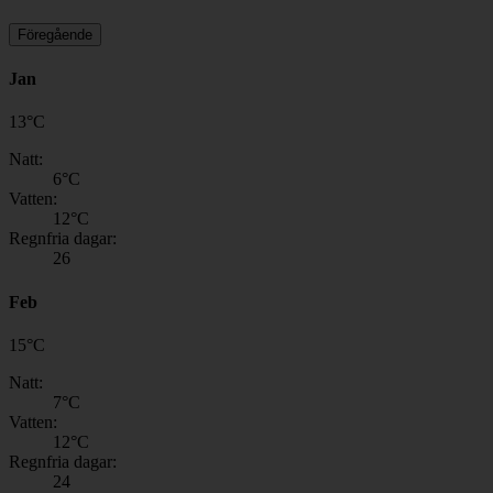
Föregående
Jan
13
°
C
Natt:
6
°C
Vatten:
12
°C
Regnfria dagar:
26
Feb
15
°
C
Natt:
7
°C
Vatten:
12
°C
Regnfria dagar:
24