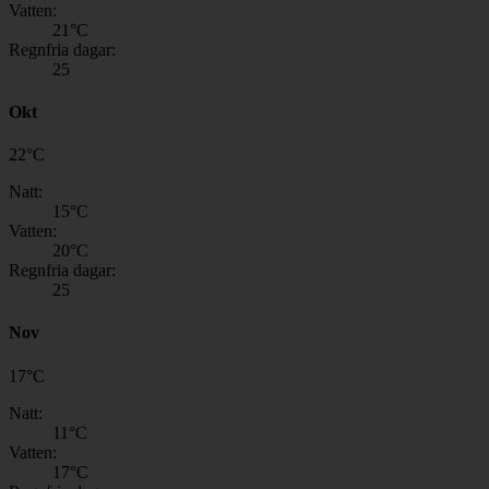
Vatten:
21
°C
Regnfria dagar:
25
Okt
22
°
C
Natt:
15
°C
Vatten:
20
°C
Regnfria dagar:
25
Nov
17
°
C
Natt:
11
°C
Vatten:
17
°C