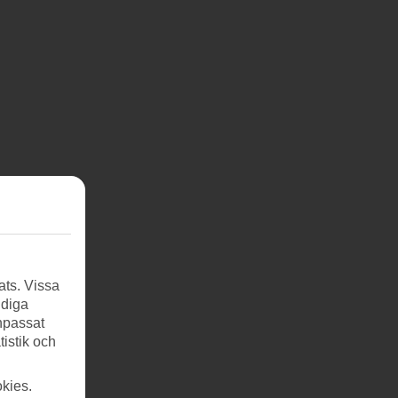
ats. Vissa
ndiga
anpassat
tistik och
kies.