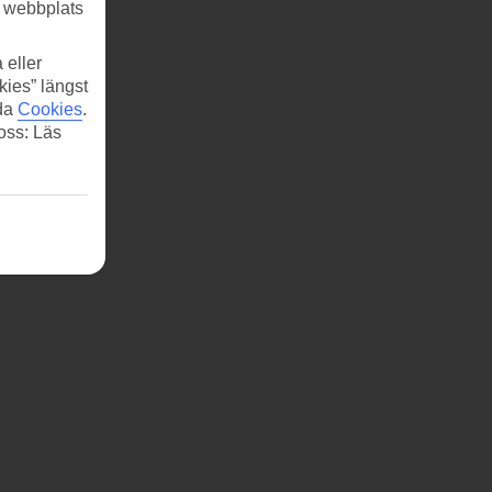
r webbplats
 eller
kies” längst
ida
Cookies
.
 oss: Läs