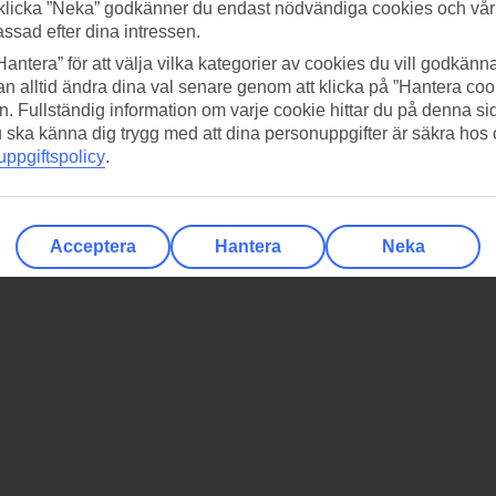
klicka ”Neka” godkänner du endast nödvändiga cookies och vå
assad efter dina intressen.
Hantera” för att välja vilka kategorier av cookies du vill godkänna
n alltid ändra dina val senare genom att klicka på ”Hantera coo
n. Fullständig information om varje cookie hittar du på denna s
 du ska känna dig trygg med att dina personuppgifter är säkra hos
ppgiftspolicy
.
Acceptera
Hantera
Neka