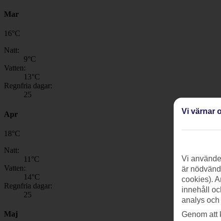
Mar
16
°
C
Natt:
9
°C
Vatten:
13
°C
Regnfria dagar:
25
Vi värnar o
Apr
18
°
C
Natt:
Vi använder
11
°C
Vatten:
är nödvändi
14
°C
cookies). A
Regnfria dagar:
innehåll oc
25
analys och
Maj
Genom att 