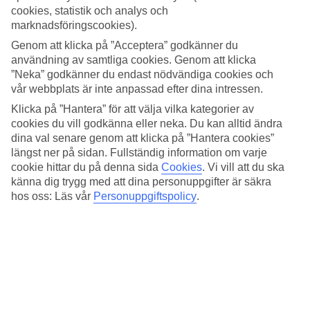
Standard
cookies, statistik och analys och
3.9/5
marknadsföringscookies).
Om hotellet
Genom att klicka på ”Acceptera” godkänner du
användning av samtliga cookies. Genom att klicka
4*
”Neka” godkänner du endast nödvändiga cookies och
Officiell klassificering
vår webbplats är inte anpassad efter dina intressen.
Klicka på ”Hantera” för att välja vilka kategorier av
Takpool och centralt i stadsdelen Eixample
cookies du vill godkänna eller neka. Du kan alltid ändra
dina val senare genom att klicka på ”Hantera cookies”
På Catalonia Gracia bor du i stadsdelen Eixample i Barcelonas
innersta stadskärna. Hotellet har restaurang, bar, gym och en
längst ner på sidan. Fullständig information om varje
takpool. Shoppinggatan Paseo de Gracia och katedralen La Sagrada
cookie hittar du på denna sida
Cookies
.
Vi vill att du ska
Familia ligger ett par minuters promenad bort.
känna dig trygg med att dina personuppgifter är säkra
hos oss: Läs vår
Personuppgiftspolicy
.
Takpool med utsikt
Högst upp i hotellet hittar du takpoolen där du gärna kan ta ett dopp
när vädret tillåter. Föredrar du att hålla igång under din resa finns det
även ett gym där du kan köra ett pass. Runda av dagen med en
middag i hotellets restaurang eller beställ något gott att dricka i
baren.
Alla rum/lägenheter har: