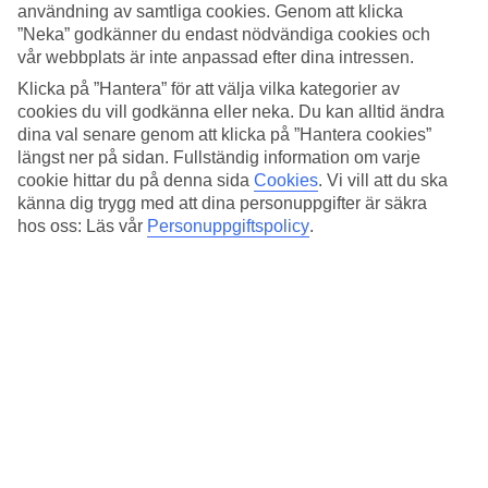
Sovkvalitet
användning av samtliga cookies. Genom att klicka
4.6/5
”Neka” godkänner du endast nödvändiga cookies och
Standard
vår webbplats är inte anpassad efter dina intressen.
4.3/5
Klicka på ”Hantera” för att välja vilka kategorier av
Om hotellet
cookies du vill godkänna eller neka. Du kan alltid ändra
dina val senare genom att klicka på ”Hantera cookies”
4*
längst ner på sidan. Fullständig information om varje
Officiell klassificering
cookie hittar du på denna sida
Cookies
.
Vi vill att du ska
känna dig trygg med att dina personuppgifter är säkra
Det 4-stjärniga hotellet Austria Trend Hotel Savoyen Vienna i
hos oss: Läs vår
Personuppgiftspolicy
.
Vienna är ett hotell med bar, frukostbuffé och WiFi. På hotellet kan
du njuta av både massage och bastu. Är barnen med på resan finns
barnvakt. På området finns det parkeringsmöjligheter. Hotellet hade
sin senaste renovering år 2007. Följande kreditkort accepteras på
hotellet: American Express, Diners Club, EC Maestro, Mastercard
och Visa.
Snabbfakta
Restaurang/Bar
Ja/Ja
Medeltemperatur i Wien