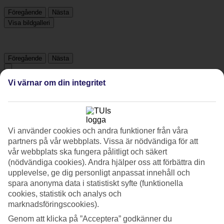
Föregående
Nästa
Visa bildgalleri
Föregående
Nästa
Vi värnar om din integritet
Tripadvisor
4.4/5
Vi använder cookies och andra funktioner från våra
Betyg av
4.4 / 5
från
2129 omdömen
partners på vår webbplats. Vissa är nödvändiga för att
vår webbplats ska fungera pålitligt och säkert
Renlighet
(nödvändiga cookies). Andra hjälper oss att förbättra din
4.6/5
Läge
upplevelse, ge dig personligt anpassat innehåll och
4.2/5
spara anonyma data i statistiskt syfte (funktionella
Rum
cookies, statistik och analys och
4.6/5
marknadsföringscookies).
Service
4.4/5
Genom att klicka på ”Acceptera” godkänner du