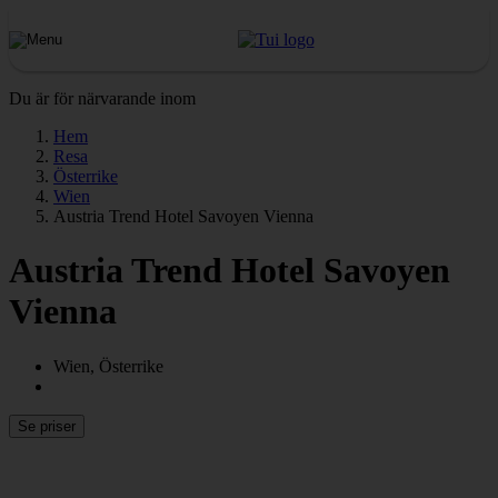
Du är för närvarande inom
Hem
Resa
Österrike
Wien
Austria Trend Hotel Savoyen Vienna
Austria Trend Hotel Savoyen
Vienna
Wien, Österrike
Se priser