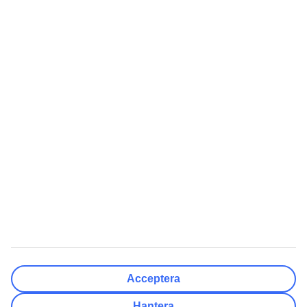
Välj avreseort
Rensa
Klar
Resmål
Rensa
Klar
Avresedatum
Må
Ti
On
To
Fr
Lö
Sö
Hur flexibelt är avresedatumet?
Endast valt datum
+/- 3 Dagar
+/- 7 Dagar
+/- 14 Dagar
Rensa
Klar
Antal resenärer
Antal rum
Välj åt mig
Acceptera
Vuxna
2
Hantera