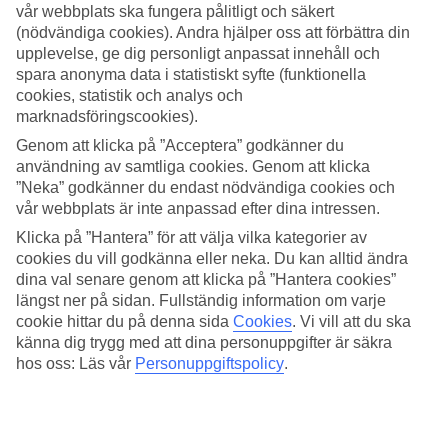
vår webbplats ska fungera pålitligt och säkert
(nödvändiga cookies). Andra hjälper oss att förbättra din
Sök
upplevelse, ge dig personligt anpassat innehåll och
spara anonyma data i statistiskt syfte (funktionella
cookies, statistik och analys och
marknadsföringscookies).
Du är för närvarande inom
Genom att klicka på ”Acceptera” godkänner du
Hem
användning av samtliga cookies. Genom att klicka
Resmål
”Neka” godkänner du endast nödvändiga cookies och
Österrike
vår webbplats är inte anpassad efter dina intressen.
Salzburg (österrikiska alperna)
Fieberbrunn
Klicka på ”Hantera” för att välja vilka kategorier av
Sista Minuten
cookies du vill godkänna eller neka. Du kan alltid ändra
dina val senare genom att klicka på ”Hantera cookies”
Sista Minuten till Fieberbrunn
längst ner på sidan. Fullständig information om varje
cookie hittar du på denna sida
Cookies
.
Vi vill att du ska
känna dig trygg med att dina personuppgifter är säkra
I listan nedanför kan du filtrera på avreseort, datum, resmål och
hos oss: Läs vår
Personuppgiftspolicy
.
reslängd för att anpassa resan efter dina förutsättningar. Eftersom det
handlar om sista minuten så uppdateras både utbudet och priser
regelbundet så se till att besöka den här sidan ofta för att fynda en
billig restresa och boka din nästa semester till
Fieberbrunn
!