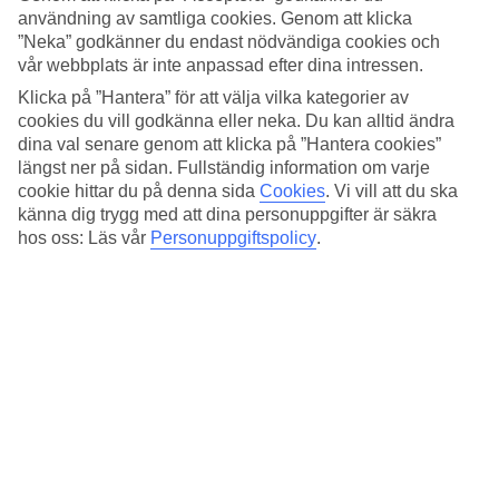
Standard
användning av samtliga cookies. Genom att klicka
3.8/5
”Neka” godkänner du endast nödvändiga cookies och
vår webbplats är inte anpassad efter dina intressen.
Om hotellet
Klicka på ”Hantera” för att välja vilka kategorier av
4*
cookies du vill godkänna eller neka. Du kan alltid ändra
Officiell klassificering
dina val senare genom att klicka på ”Hantera cookies”
längst ner på sidan. Fullständig information om varje
Modernt och centralt nära Damplatz
cookie hittar du på denna sida
Cookies
.
Vi vill att du ska
känna dig trygg med att dina personuppgifter är säkra
I närheten av Damplatz och tågstationen i centrala Amsterdam ligger
hos oss: Läs vår
Personuppgiftspolicy
.
hotellet NH City Centre Amsterdam. Ett modernt hotell med ljust
inredda rum. Här finns restaurang, bar och cykeluthyrning för dig
som vill uppleva stadens sevärdheter och kanaler på två hjul.
Hållplats Rokin ligger ca 400 m från hotellet.
På hotellet finns:
24 h reception
Cykeluthyrning
Träningsrum
Restaurang och bar
Tvättservice