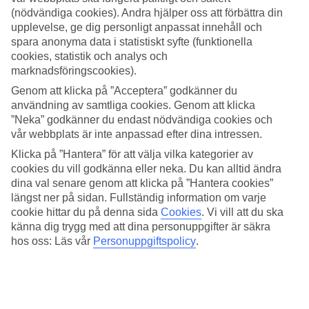
(nödvändiga cookies). Andra hjälper oss att förbättra din
Sök
upplevelse, ge dig personligt anpassat innehåll och
spara anonyma data i statistiskt syfte (funktionella
cookies, statistik och analys och
marknadsföringscookies).
Du är för närvarande inom
Genom att klicka på ”Acceptera” godkänner du
användning av samtliga cookies. Genom att klicka
Hem
Resmål
”Neka” godkänner du endast nödvändiga cookies och
Mexico
vår webbplats är inte anpassad efter dina intressen.
Cancun
Klicka på ”Hantera” för att välja vilka kategorier av
Sista Minuten
cookies du vill godkänna eller neka. Du kan alltid ändra
dina val senare genom att klicka på ”Hantera cookies”
Sista Minuten Cancun
längst ner på sidan. Fullständig information om varje
cookie hittar du på denna sida
Cookies
.
Vi vill att du ska
Här hittar du våra
sista minuten-resor
som
Cancun
har att erbjuda.
känna dig trygg med att dina personuppgifter är säkra
Smidiga och billiga paketresor som tar dig till värmen. På vissa av
hos oss: Läs vår
Personuppgiftspolicy
.
våra sista minuten-resor ingår
All Inclusive
medan andra
erbjudanden är av mer avskalad karaktär - här finns något för alla
smaker och plånböcker.
Hotelltips