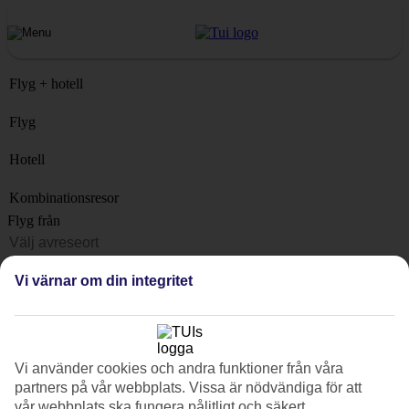
Flyg + hotell
Flyg
Hotell
Kombinationsresor
Flyg från
Resmål
Vi värnar om din integritet
Lista
När?
Hur länge?
Vi använder cookies och andra funktioner från våra
1 vecka
partners på vår webbplats. Vissa är nödvändiga för att
Antal resenärer
vår webbplats ska fungera pålitligt och säkert