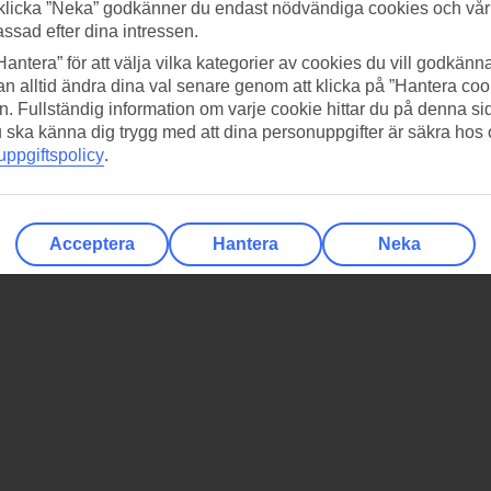
klicka ”Neka” godkänner du endast nödvändiga cookies och vå
assad efter dina intressen.
Hantera” för att välja vilka kategorier av cookies du vill godkänna
n alltid ändra dina val senare genom att klicka på ”Hantera coo
n. Fullständig information om varje cookie hittar du på denna s
 du ska känna dig trygg med att dina personuppgifter är säkra hos
ppgiftspolicy
.
Acceptera
Hantera
Neka