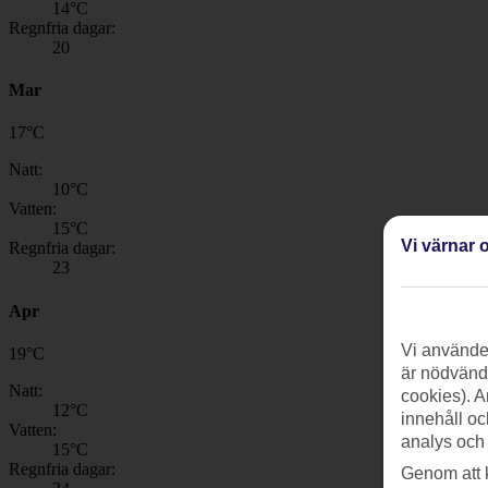
14
°C
Regnfria dagar:
20
Mar
17
°
C
Natt:
10
°C
Vatten:
15
°C
Vi värnar o
Regnfria dagar:
23
Apr
Vi använder
19
°
C
är nödvändi
Natt:
cookies). A
12
°C
innehåll oc
Vatten:
analys och
15
°C
Regnfria dagar:
Genom att 