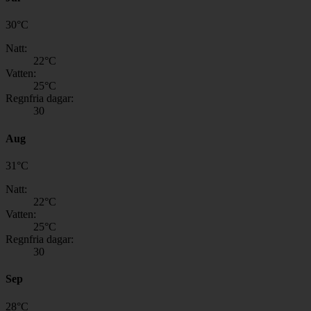
30
°
C
Natt:
22
°C
Vatten:
25
°C
Regnfria dagar:
30
Aug
31
°
C
Natt:
22
°C
Vatten:
25
°C
Regnfria dagar:
30
Sep
28
°
C