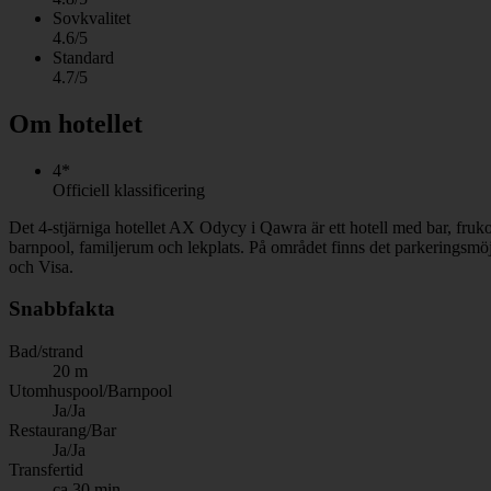
Sovkvalitet
4.6/5
Standard
4.7/5
Om hotellet
4*
Officiell klassificering
Det 4-stjärniga hotellet AX Odycy i Qawra är ett hotell med bar, fru
barnpool, familjerum och lekplats. På området finns det parkeringsmöj
och Visa.
Snabbfakta
Bad/strand
20 m
Utomhuspool/Barnpool
Ja/Ja
Restaurang/Bar
Ja/Ja
Transfertid
ca 30 min