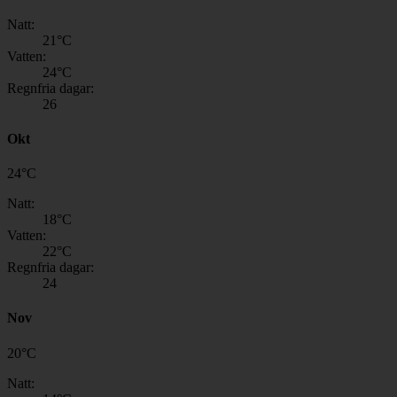
Natt:
21
°C
Vatten:
24
°C
Regnfria dagar:
26
Okt
24
°
C
Natt:
18
°C
Vatten:
22
°C
Regnfria dagar:
24
Nov
20
°
C
Natt: