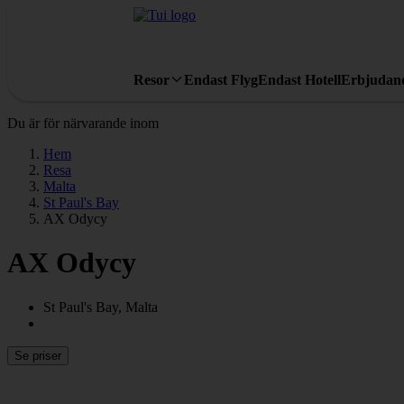
Resor
Endast Flyg
Endast Hotell
Erbjudan
Du är för närvarande inom
Hem
Resa
Malta
St Paul's Bay
AX Odycy
AX Odycy
St Paul's Bay, Malta
Se priser