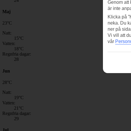
24
Genom att 
är inte anp
Maj
Klicka på ”
neka. Du ka
23
°
C
ner på sida
Natt:
Vi vill att
15
°C
vår
Personu
Vatten:
18
°C
Regnfria dagar:
28
Jun
28
°
C
Natt:
19
°C
Vatten:
21
°C
Regnfria dagar:
29
Jul