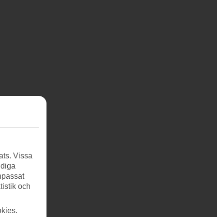
ats. Vissa
ndiga
anpassat
tistik och
kies.