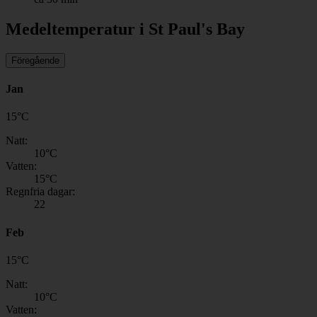
Medeltemperatur i St Paul's Bay
Föregående
Jan
15
°
C
Natt:
10
°C
Vatten:
15
°C
Regnfria dagar:
22
Feb
15
°
C
Natt:
10
°C
Vatten: