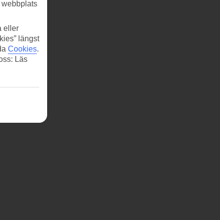
r webbplats
 eller
kies” längst
ida
Cookies
.
 oss: Läs