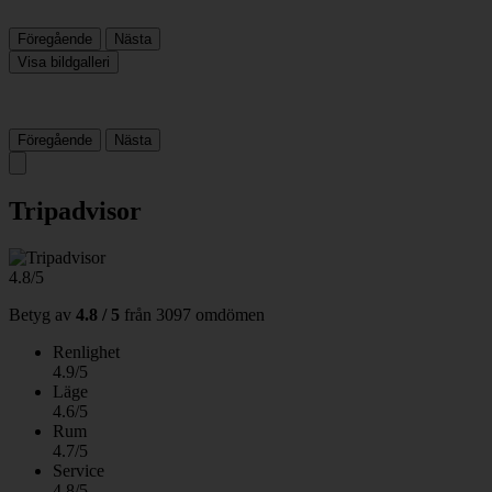
Föregående
Nästa
Visa bildgalleri
Föregående
Nästa
Tripadvisor
4.8/5
Betyg av
4.8 / 5
från
3097 omdömen
Renlighet
4.9/5
Läge
4.6/5
Rum
4.7/5
Service
4.8/5