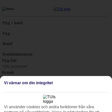
Flyg + hotell
Flyg
Hotell
Kombinationsresor
Flyg från
Resmål
Lista
Vi värnar om din integritet
När?
Hur länge?
1 vecka
Vi använder cookies och andra funktioner från våra
Antal resenärer