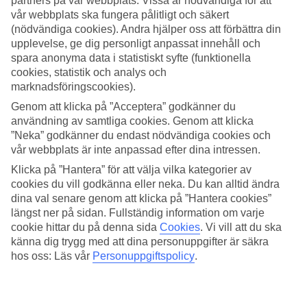
partners på vår webbplats. Vissa är nödvändiga för att
vår webbplats ska fungera pålitligt och säkert
Sök
(nödvändiga cookies). Andra hjälper oss att förbättra din
upplevelse, ge dig personligt anpassat innehåll och
spara anonyma data i statistiskt syfte (funktionella
cookies, statistik och analys och
Du är för närvarande inom
marknadsföringscookies).
Hem
Genom att klicka på ”Acceptera” godkänner du
Resmål
användning av samtliga cookies. Genom att klicka
Malta
”Neka” godkänner du endast nödvändiga cookies och
Sliema
vår webbplats är inte anpassad efter dina intressen.
Sista Minuten
Klicka på ”Hantera” för att välja vilka kategorier av
Sista Minuten Sliema
cookies du vill godkänna eller neka. Du kan alltid ändra
dina val senare genom att klicka på ”Hantera cookies”
längst ner på sidan. Fullständig information om varje
Här hittar du våra sista minuten-resor som Sliema har att erbjuda.
cookie hittar du på denna sida
Cookies
.
Vi vill att du ska
Smidiga och billiga paketresor som tar dig till värmen. På vissa av
känna dig trygg med att dina personuppgifter är säkra
våra sista minuten-resor ingår
All Inclusive
medan andra
hos oss: Läs vår
Personuppgiftspolicy
.
erbjudanden är av mer avskalad karaktär - här finns något för alla
smaker och plånböcker.
Hotelltips