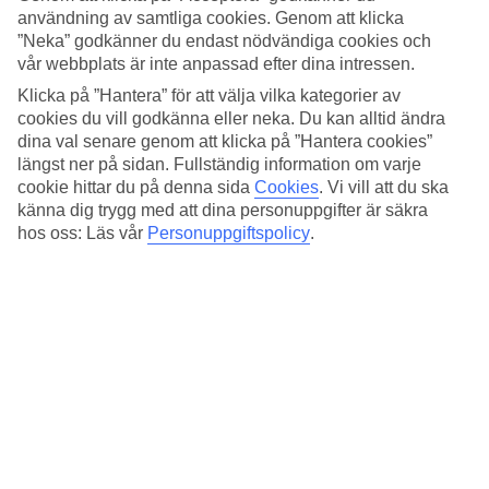
Standard
användning av samtliga cookies. Genom att klicka
3.9/5
”Neka” godkänner du endast nödvändiga cookies och
vår webbplats är inte anpassad efter dina intressen.
Om hotellet
Klicka på ”Hantera” för att välja vilka kategorier av
3*
cookies du vill godkänna eller neka. Du kan alltid ändra
Officiell klassificering
dina val senare genom att klicka på ”Hantera cookies”
längst ner på sidan. Fullständig information om varje
Modernt i centrala Shinjuku
cookie hittar du på denna sida
Cookies
.
Vi vill att du ska
känna dig trygg med att dina personuppgifter är säkra
THE KNOT TOKYO Shinjuku har ett centralt läge i livliga
hos oss: Läs vår
Personuppgiftspolicy
.
Shinjuku. Här bor du modernt med restaurang, barservering och ett
café. Från caféet kan du köpa med dig nybakat bröd och promenera
till Shinjuku Central Park intill hotellet – parken är perfekt för både
promenader och pickniks.
Tokyo Metropolitan Government Building ligger cirka 5 minuters
promenad bort. Här kan du besöka observationsdäcken för en
panoramautsikt över Tokyo.
På hotellet finns:
Reception 24 h
WiFi i allmänna utrymmen