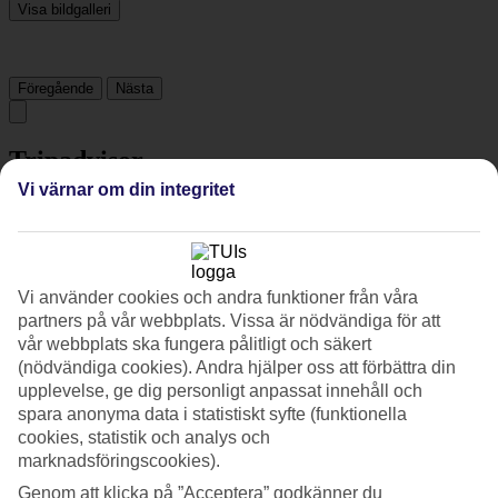
Visa bildgalleri
Föregående
Nästa
Tripadvisor
Vi värnar om din integritet
3.9/5
Betyg av
3.9 / 5
från
426 omdömen
Vi använder cookies och andra funktioner från våra
Renlighet
partners på vår webbplats. Vissa är nödvändiga för att
4.5/5
Läge
vår webbplats ska fungera pålitligt och säkert
4.2/5
(nödvändiga cookies). Andra hjälper oss att förbättra din
Rum
upplevelse, ge dig personligt anpassat innehåll och
3.7/5
spara anonyma data i statistiskt syfte (funktionella
Service
cookies, statistik och analys och
4/5
marknadsföringscookies).
Sovkvalitet
4/5
Genom att klicka på ”Acceptera” godkänner du