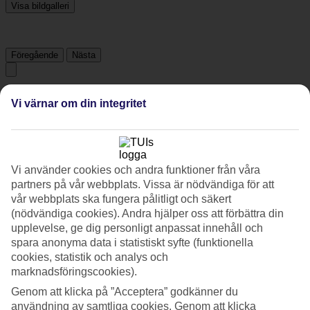
Visa bildgalleri
Föregående
Nästa
Tripadvisor
Vi värnar om din integritet
4.6/5
Betyg av
4.6 / 5
från
250 omdömen
Vi använder cookies och andra funktioner från våra
partners på vår webbplats. Vissa är nödvändiga för att
Renlighet
vår webbplats ska fungera pålitligt och säkert
4.8/5
Läge
(nödvändiga cookies). Andra hjälper oss att förbättra din
4.9/5
upplevelse, ge dig personligt anpassat innehåll och
Rum
spara anonyma data i statistiskt syfte (funktionella
4.9/5
cookies, statistik och analys och
Service
marknadsföringscookies).
4.6/5
Sovkvalitet
Genom att klicka på ”Acceptera” godkänner du
4.7/5
användning av samtliga cookies. Genom att klicka