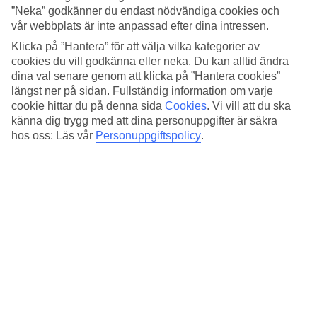
Standard
”Neka” godkänner du endast nödvändiga cookies och
4.3/5
vår webbplats är inte anpassad efter dina intressen.
Om hotellet
Klicka på ”Hantera” för att välja vilka kategorier av
cookies du vill godkänna eller neka. Du kan alltid ändra
5*
dina val senare genom att klicka på ”Hantera cookies”
Officiell klassificering
längst ner på sidan. Fullständig information om varje
cookie hittar du på denna sida
Cookies
.
Vi vill att du ska
Modernt i Marunouchi
känna dig trygg med att dina personuppgifter är säkra
hos oss: Läs vår
Personuppgiftspolicy
.
På Oakwood Premier Tokyo bor du ljust och modernt i
Marunouchi-distriktet som är ett av Tokyos mest välkända
affärsdistrikt. Här har du nära till både lyxiga shoppingmöjligheter,
Tokyos kejsarpalats och kvarteren i Ginza. Hotellet erbjuder
restaurang och barservering.
Hotellet ligger bara några minuter från Tokyo Station, där du har
tillgång till Shinkansen, JR-tåg, tunnelbana, flygbussar och
taxistationer.
På hotellet finns:
Reception öppen 24h
Restaurang och bar