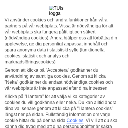
Visa bildgalleri
Vi använder cookies och andra funktioner från våra
Föregående
Nästa
partners på vår webbplats. Vissa är nödvändiga för att
vår webbplats ska fungera pålitligt och säkert
(nödvändiga cookies). Andra hjälper oss att förbättra din
Om hotellet
upplevelse, ge dig personligt anpassat innehåll och
spara anonyma data i statistiskt syfte (funktionella
3*
cookies, statistik och analys och
Officiell klassificering
marknadsföringscookies).
Det 3-stjärniga hotellet B&B Ponte Manin i Verona är ett hotell med
Genom att klicka på ”Acceptera” godkänner du
WiFi. På området finns det parkeringsmöjligheter.
användning av samtliga cookies. Genom att klicka
”Neka” godkänner du endast nödvändiga cookies och
Medeltemperatur i Verona
vår webbplats är inte anpassad efter dina intressen.
Klicka på ”Hantera” för att välja vilka kategorier av
Föregående
cookies du vill godkänna eller neka. Du kan alltid ändra
dina val senare genom att klicka på ”Hantera cookies”
Jan
längst ner på sidan. Fullständig information om varje
cookie hittar du på denna sida
Cookies
.
Vi vill att du ska
6
°
C
känna dig trygg med att dina personuppgifter är säkra