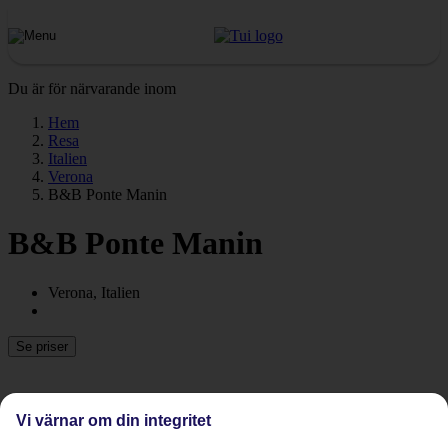
Du är för närvarande inom
Hem
Resa
Italien
Verona
B&B Ponte Manin
B&B Ponte Manin
Verona, Italien
Se priser
Vi värnar om din integritet
Föregående
Nästa