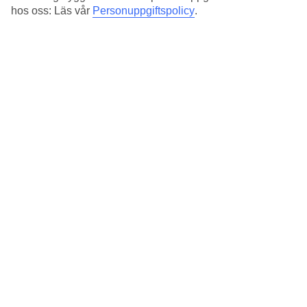
Regnfria dagar:
hos oss: Läs vår
Personuppgiftspolicy
.
20
Feb
9
°
C
Natt:
1
°C
Regnfria dagar:
19
Mar
13
°
C
Natt:
5
°C
Regnfria dagar:
21
Apr
18
°
C