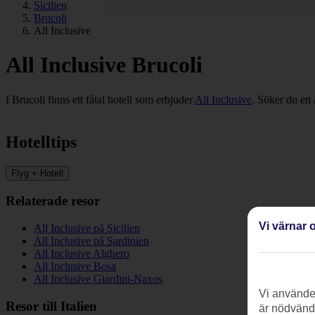
Sicilien
Brucoli
All Inclusive
All Inclusive Brucoli
I Brucoli finns ett fåtal hotell som erbjuder
All Inclusive
. Söker du en 
Hotelltips
Flyg + Hotell
Relaterade resor
Vi värnar o
All Inclusive på Sicilien
All Inclusive på Sardinien
All Inclusive Alghero
All Inclusive Bosa
All Inclusive Giardini-Naxos
Vi använder
Resor till Italien
är nödvändi