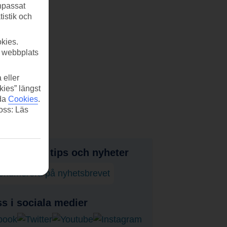
anpassat
tistik och
kies.
r webbplats
 eller
kies” längst
ida
Cookies
.
 oss: Läs
judanden, tips och nyheter
enumerera på nyhetsbrevet
ss i sociala medier