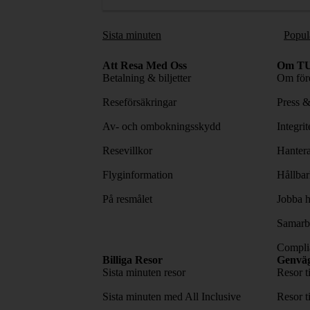
Sista minuten
Popul
Att Resa Med Oss
Om TU
Betalning & biljetter
Om före
Reseförsäkringar
Press 
Av- och ombokningsskydd
Integri
Resevillkor
Hantera
Flyginformation
Hållbar
På resmålet
Jobba h
Samarbe
Complia
Billiga Resor
Genvä
Sista minuten resor
Resor t
Sista minuten med All Inclusive
Resor t