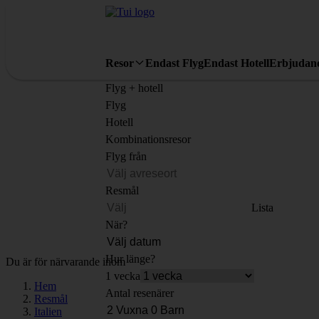
Resor
Endast Flyg
Endast Hotell
Erbjudan
Flyg + hotell
Flyg
Hotell
Kombinationsresor
Flyg från
Resmål
Lista
När?
Hur länge?
Du är för närvarande inom
1 vecka
Hem
Antal resenärer
Resmål
Italien