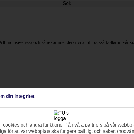
Sök
All Inclusive-resa och så rekommenderar vi att du också kollar in vår 
m din integritet
 cookies och andra funktioner från våra partners på vår webbpl
ga för att vår webbplats ska fungera pålitligt och säkert (nödvä