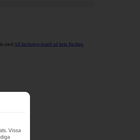
sida med
All Inclusive-hotell på hela Sicilien
.
ats. Vissa
ndiga