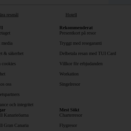
ära resmål
Hotell
I
Rekommenderat
taget
Presentkort på resor
& media
Tryggt med resegaranti
tet & säkerhet
Delbetala resan med TUI Card
 cookies
Villkor för erbjudanden
het
Workation
os oss
Singelresor
tspartners
nce och integritet
gar
Mest Sökt
ill Kanarieöarna
Charterresor
ill Gran Canaria
Flygresor