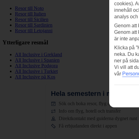
cookies). A
Resor till Noto
innehåll oc
Resor till Italien
analys och
Resor till Sicilien
Resor till Sardinien
Genom att 
Resor till Letojanni
Genom att 
är inte anp
Ytterligare resmål
Klicka på ”
neka. Du ka
All Inclusive i Grekland
All Inclusive i Spanien
ner på sida
All Inclusive Podgora
Vi vill att
All Inclusive i Turkiet
vår
Personu
All Inclusive på Kos
Hela semestern i mobilen.
L
Sök och boka resor, flyg och hotell
Info om flyg, hotell och transfer
Direktkontakt med guiderna dygnet runt
Få erbjudanden direkt i appen