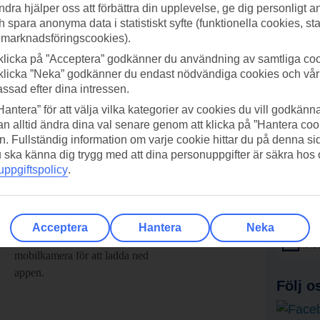
ndra hjälper oss att förbättra din upplevelse, ge dig personligt 
h spara anonyma data i statistiskt syfte (funktionella cookies, sta
 marknadsföringscookies).
klicka på ”Acceptera” godkänner du användning av samtliga coo
klicka ”Neka” godkänner du endast nödvändiga cookies och vå
assad efter dina intressen.
Hantera” för att välja vilka kategorier av cookies du vill godkänna
n alltid ändra dina val senare genom att klicka på ”Hantera coo
n. Fullständig information om varje cookie hittar du på denna s
 du ska känna dig trygg med att dina personuppgifter är säkra hos
ppgiftspolicy
.
adda ner TUI-appen idag!
Få erb
Acceptera
Hantera
Neka
Scanna QR-koden med din
Pr
mobilkamera för att ladda ned
appen.
Följ o