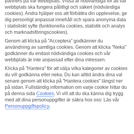
partners på vår webbplats. Vissa är nödvändiga för att vår
webbplats ska fungera pålitligt och säkert (nödvändiga
Sök
cookies). Andra hjälper oss att förbättra din upplevelse, ge
dig personligt anpassat innehåll och spara anonyma data
i statistiskt syfte (funktionella cookies, statistik och analys
och marknadsföringscookies).
Du är för närvarande inom
Genom att klicka på ”Acceptera” godkänner du
Hem
användning av samtliga cookies. Genom att klicka ”Neka”
Resmål
godkänner du endast nödvändiga cookies och vår
Italien
webbplats är inte anpassad efter dina intressen.
Sardinien
Badesi Mare
Klicka på ”Hantera” för att välja vilka kategorier av cookies
All Inclusive
du vill godkänna eller neka. Du kan alltid ändra dina val
senare genom att klicka på ”Hantera cookies” längst ner
STOR OUTLET FÖR RESOR!
på sidan. Fullständig information om varje cookie hittar du
på denna sida
Cookies
.
Vi vill att du ska känna dig trygg
Fynda nu »
med att dina personuppgifter är säkra hos oss: Läs vår
Personuppgiftspolicy
.
All Inclusive Badesi Mare
I
Badesi Mare
finns få hotell som erbjuder All Inclusive. Söker du
en All Inclusive-resa och vill ha ett större utbud rekommenderar vi