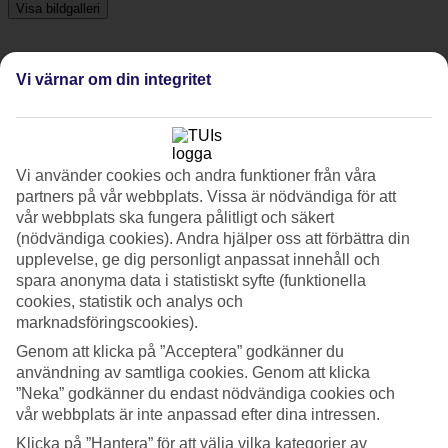
Visa bildgalleri
Vi värnar om din integritet
Föregående
Nästa
Tripadvisor
Vi använder cookies och andra funktioner från våra
partners på vår webbplats. Vissa är nödvändiga för att
4.3/5
vår webbplats ska fungera pålitligt och säkert
Betyg av
4.3 / 5
från
57 omdömen
(nödvändiga cookies). Andra hjälper oss att förbättra din
upplevelse, ge dig personligt anpassat innehåll och
Renlighet
spara anonyma data i statistiskt syfte (funktionella
4.3/5
cookies, statistik och analys och
Läge
marknadsföringscookies).
4.1/5
Rum
Genom att klicka på ”Acceptera” godkänner du
4/5
användning av samtliga cookies. Genom att klicka
Service
”Neka” godkänner du endast nödvändiga cookies och
4.3/5
vår webbplats är inte anpassad efter dina intressen.
Sovkvalitet
4.6/5
Klicka på ”Hantera” för att välja vilka kategorier av