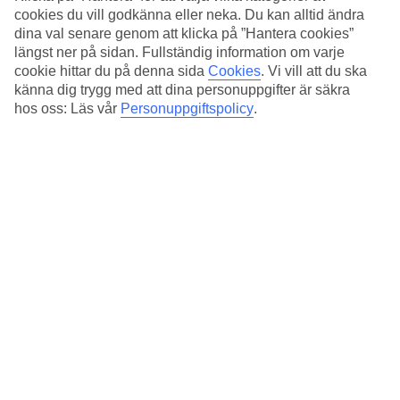
Standard
cookies du vill godkänna eller neka. Du kan alltid ändra
4.1/5
dina val senare genom att klicka på ”Hantera cookies”
längst ner på sidan. Fullständig information om varje
Om hotellet
cookie hittar du på denna sida
Cookies
.
Vi vill att du ska
känna dig trygg med att dina personuppgifter är säkra
3*
hos oss: Läs vår
Personuppgiftspolicy
.
Officiell klassificering
Det 3-stjärniga hotellet Via Veneto Suites i Rome är ett hotell med
bar, frukostbuffé och WiFi. På området finns det
parkeringsmöjligheter.
Medeltemperatur i Rom
Föregående
Jan
13
°
C
Natt:
4
°C
Regnfria dagar: