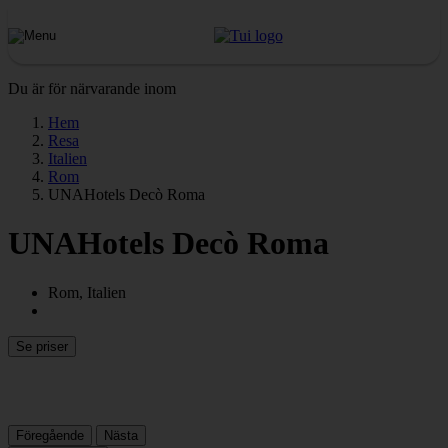
Du är för närvarande inom
Hem
Resa
Italien
Rom
UNAHotels Decò Roma
UNAHotels Decò Roma
Rom, Italien
Se priser
Föregående
Nästa