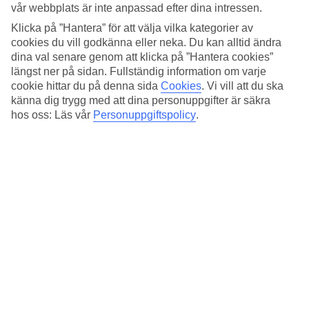
Standard
vår webbplats är inte anpassad efter dina intressen.
4.1/5
Klicka på ”Hantera” för att välja vilka kategorier av
Om hotellet
cookies du vill godkänna eller neka. Du kan alltid ändra
dina val senare genom att klicka på ”Hantera cookies”
längst ner på sidan. Fullständig information om varje
4*
cookie hittar du på denna sida
Cookies
.
Vi vill att du ska
Officiell klassificering
känna dig trygg med att dina personuppgifter är säkra
Det 4-stjärniga hotellet UNAHotels Decò Roma i Rome är ett hotell
hos oss: Läs vår
Personuppgiftspolicy
.
med bar, frukostbuffé och WiFi. På området finns det
parkeringsmöjligheter. Hotellet hade sin senaste renovering år 2009.
Följande kreditkort accepteras på hotellet: American Express, Diners
Club, EC Maestro, Mastercard och Visa.
Snabbfakta
Restaurang/Bar
Ja/Ja
Medeltemperatur i Rom
Föregående