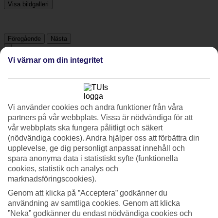
Visa bildgalleri
Föregående
Nästa
Vi värnar om din integritet
Tripadvisor
4.4/5
Vi använder cookies och andra funktioner från våra
Betyg av
4.4 / 5
från
3812 omdömen
partners på vår webbplats. Vissa är nödvändiga för att
vår webbplats ska fungera pålitligt och säkert
Renlighet
(nödvändiga cookies). Andra hjälper oss att förbättra din
4.7/5
upplevelse, ge dig personligt anpassat innehåll och
Läge
spara anonyma data i statistiskt syfte (funktionella
4.5/5
Rum
cookies, statistik och analys och
4.5/5
marknadsföringscookies).
Service
Genom att klicka på ”Acceptera” godkänner du
4.4/5
Sovkvalitet
användning av samtliga cookies. Genom att klicka
4.5/5
”Neka” godkänner du endast nödvändiga cookies och