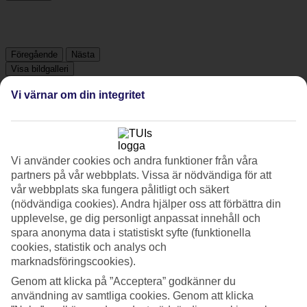
Föregående
Nästa
Visa bildgalleri
Vi värnar om din integritet
Föregående
Nästa
Om hotellet
Vi använder cookies och andra funktioner från våra
partners på vår webbplats. Vissa är nödvändiga för att
vår webbplats ska fungera pålitligt och säkert
4*
Officiell klassificering
(nödvändiga cookies). Andra hjälper oss att förbättra din
upplevelse, ge dig personligt anpassat innehåll och
Det 4-stjärniga hotellet The Spring House Hotel Rome Vatican,
spara anonyma data i statistiskt syfte (funktionella
Tapestry Collection by Hilton i Rome är ett hotell med bar,
cookies, statistik och analys och
frukostbuffé och WiFi. På hotellet kan du njuta av både bastu och
marknadsföringscookies).
bubbelpool. Är barnen med på resan finns barnvakt. På området
finns det parkeringsmöjligheter. Hotellet hade sin senaste renovering
Genom att klicka på ”Acceptera” godkänner du
år 2024. Följande kreditkort accepteras på hotellet: American
användning av samtliga cookies. Genom att klicka
Express, EC Maestro, Mastercard och Visa.