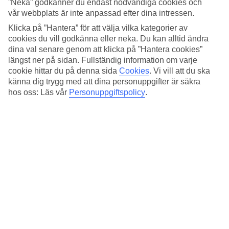
”Neka” godkänner du endast nödvändiga cookies och
vår webbplats är inte anpassad efter dina intressen.
Snabbfakta
Klicka på ”Hantera” för att välja vilka kategorier av
Restaurang/Bar
cookies du vill godkänna eller neka. Du kan alltid ändra
Ja/Ja
dina val senare genom att klicka på ”Hantera cookies”
längst ner på sidan. Fullständig information om varje
Medeltemperatur i Rom
cookie hittar du på denna sida
Cookies
.
Vi vill att du ska
känna dig trygg med att dina personuppgifter är säkra
Föregående
hos oss: Läs vår
Personuppgiftspolicy
.
Jan
13
°
C
Natt:
4
°C
Regnfria dagar:
22
Feb
14
°
C