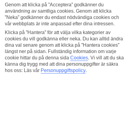
Standard
Genom att klicka på ”Acceptera” godkänner du
4.5/5
användning av samtliga cookies. Genom att klicka
”Neka” godkänner du endast nödvändiga cookies och
Om hotellet
vår webbplats är inte anpassad efter dina intressen.
4*
Klicka på ”Hantera” för att välja vilka kategorier av
Officiell klassificering
cookies du vill godkänna eller neka. Du kan alltid ändra
dina val senare genom att klicka på ”Hantera cookies”
Det 4-stjärniga hotellet The Independent Hotel i Rome är ett hotell
längst ner på sidan. Fullständig information om varje
med bar, frukostbuffé och WiFi. Är barnen med på resan finns
cookie hittar du på denna sida
Cookies
.
Vi vill att du ska
barnvakt. På området finns det parkeringsmöjligheter. Hotellet hade
känna dig trygg med att dina personuppgifter är säkra
sin senaste renovering år 2012. Följande kreditkort accepteras på
hotellet: American Express, Diners Club, Mastercard och Visa.
hos oss: Läs vår
Personuppgiftspolicy
.
Snabbfakta
Bad/strand
7,1 km
Restaurang/Bar
Ja/Ja
Medeltemperatur i Rom