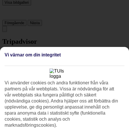
Visa bildgalleri
Föregående
Nästa
Tripadvisor
Vi värnar om din integritet
4.7/5
Betyg av
4.7 / 5
från
2112 omdömen
Renlighet
Vi använder cookies och andra funktioner från våra
4.8/5
Läge
partners på vår webbplats. Vissa är nödvändiga för att
4.6/5
vår webbplats ska fungera pålitligt och säkert
Rum
(nödvändiga cookies). Andra hjälper oss att förbättra din
4.6/5
upplevelse, ge dig personligt anpassat innehåll och
Service
spara anonyma data i statistiskt syfte (funktionella
4.7/5
cookies, statistik och analys och
Sovkvalitet
4.7/5
marknadsföringscookies).