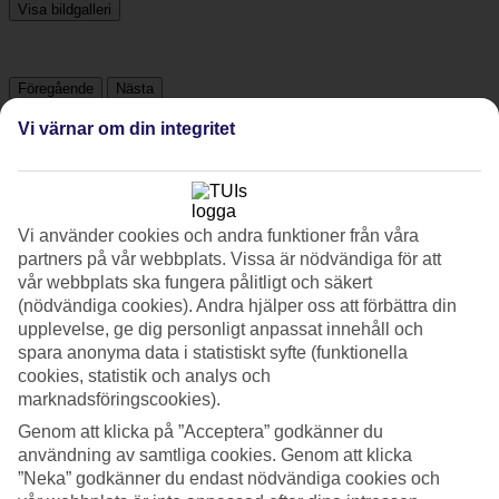
Visa bildgalleri
Föregående
Nästa
Vi värnar om din integritet
Tripadvisor
4.2/5
Vi använder cookies och andra funktioner från våra
partners på vår webbplats. Vissa är nödvändiga för att
Betyg av
4.2 / 5
från
1646 omdömen
vår webbplats ska fungera pålitligt och säkert
Renlighet
(nödvändiga cookies). Andra hjälper oss att förbättra din
4.6/5
upplevelse, ge dig personligt anpassat innehåll och
Läge
spara anonyma data i statistiskt syfte (funktionella
4.6/5
cookies, statistik och analys och
Rum
marknadsföringscookies).
4.4/5
Service
Genom att klicka på ”Acceptera” godkänner du
4.3/5
användning av samtliga cookies. Genom att klicka
Sovkvalitet
”Neka” godkänner du endast nödvändiga cookies och
4.4/5