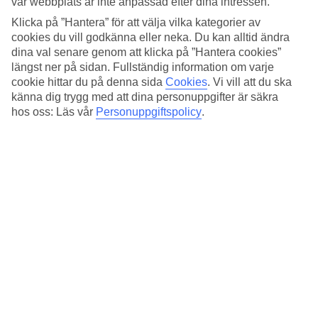
vår webbplats är inte anpassad efter dina intressen.
Standard
4.1/5
Klicka på ”Hantera” för att välja vilka kategorier av
cookies du vill godkänna eller neka. Du kan alltid ändra
Om hotellet
dina val senare genom att klicka på ”Hantera cookies”
längst ner på sidan. Fullständig information om varje
4*
cookie hittar du på denna sida
Cookies
.
Vi vill att du ska
Officiell klassificering
känna dig trygg med att dina personuppgifter är säkra
hos oss: Läs vår
Personuppgiftspolicy
.
Det 4-stjärniga hotellet Starhotels Michelangelo Roma i Rome är ett
hotell med bar, frukostbuffé och WiFi. Är barnen med på resan finns
barnvakt. På området finns det parkeringsmöjligheter. Hotellet hade
sin senaste renovering år 1998. Följande kreditkort accepteras på
hotellet: American Express, Diners Club, Mastercard och Visa.
Snabbfakta
Restaurang/Bar
Ja/Ja
Medeltemperatur i Rom
Föregående