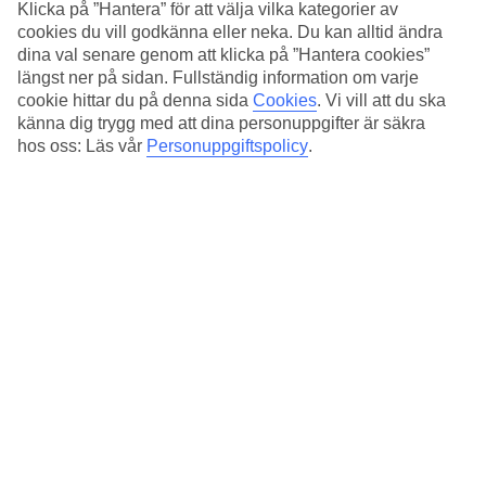
Standard
Klicka på ”Hantera” för att välja vilka kategorier av
3.9/5
cookies du vill godkänna eller neka. Du kan alltid ändra
dina val senare genom att klicka på ”Hantera cookies”
Om hotellet
längst ner på sidan. Fullständig information om varje
cookie hittar du på denna sida
Cookies
.
Vi vill att du ska
3*
känna dig trygg med att dina personuppgifter är säkra
Officiell klassificering
hos oss: Läs vår
Personuppgiftspolicy
.
Det 3-stjärniga hotellet Room00 Santa Maria Maggiore i Rome är ett
hotell med WiFi och restaurang. På området finns det
parkeringsmöjligheter. Följande kreditkort accepteras på hotellet:
American Express, Diners Club, Mastercard och Visa.
Snabbfakta
Restaurang
Ja
Medeltemperatur i Rom
Föregående
Jan