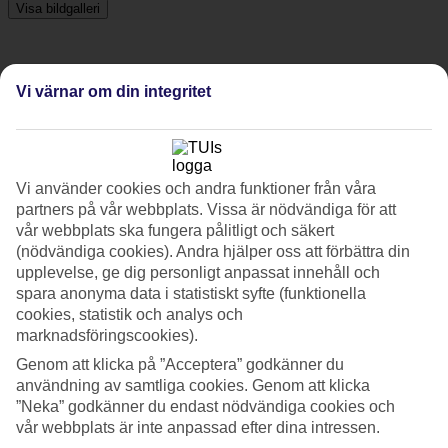
Visa bildgalleri
Föregående
Nästa
Vi värnar om din integritet
Tripadvisor
Vi använder cookies och andra funktioner från våra
4/5
partners på vår webbplats. Vissa är nödvändiga för att
vår webbplats ska fungera pålitligt och säkert
Betyg av
4 / 5
från
40 omdömen
(nödvändiga cookies). Andra hjälper oss att förbättra din
Renlighet
upplevelse, ge dig personligt anpassat innehåll och
4.2/5
spara anonyma data i statistiskt syfte (funktionella
Läge
cookies, statistik och analys och
4.1/5
marknadsföringscookies).
Rum
4.1/5
Genom att klicka på ”Acceptera” godkänner du
Service
användning av samtliga cookies. Genom att klicka
3.9/5
”Neka” godkänner du endast nödvändiga cookies och
Sovkvalitet
vår webbplats är inte anpassad efter dina intressen.
4.3/5