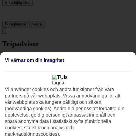
Visa bildgalleri
Föregående
Nästa
Tripadvisor
Vi värnar om din integritet
4.4/5
Betyg av
4.4 / 5
från
2449 omdömen
Renlighet
4.6/5
Vi använder cookies och andra funktioner från våra
Läge
partners på vår webbplats. Vissa är nödvändiga för att
4.7/5
vår webbplats ska fungera pålitligt och säkert
Rum
(nödvändiga cookies). Andra hjälper oss att förbättra din
4.3/5
upplevelse, ge dig personligt anpassat innehåll och
Service
4.5/5
spara anonyma data i statistiskt syfte (funktionella
Sovkvalitet
cookies, statistik och analys och
4.4/5
marknadsföringscookies).