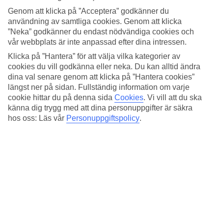
Standard
4.2/5
Genom att klicka på ”Acceptera” godkänner du
användning av samtliga cookies. Genom att klicka
Om hotellet
”Neka” godkänner du endast nödvändiga cookies och
vår webbplats är inte anpassad efter dina intressen.
4*
Klicka på ”Hantera” för att välja vilka kategorier av
Officiell klassificering
cookies du vill godkänna eller neka. Du kan alltid ändra
dina val senare genom att klicka på ”Hantera cookies”
Det 4-stjärniga hotellet Rome Times Hotel i Rome är ett hotell med
bar, frukostbuffé och WiFi. På hotellet kan du njuta av bastu. Är
längst ner på sidan. Fullständig information om varje
barnen med på resan finns barnklubb/miniklubb. På området finns
cookie hittar du på denna sida
Cookies
.
Vi vill att du ska
det parkeringsmöjligheter. Hotellet hade sin senaste renovering år
känna dig trygg med att dina personuppgifter är säkra
2013. Följande kreditkort accepteras på hotellet: American Express,
hos oss: Läs vår
Personuppgiftspolicy
.
Diners Club, EC Maestro, Mastercard och Visa.
Snabbfakta
Utomhuspool
Ja
Restaurang/Bar
Ja/Ja
Medeltemperatur i Rom