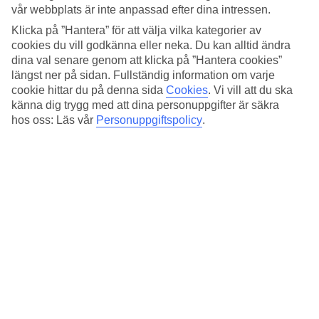
Standard
vår webbplats är inte anpassad efter dina intressen.
3.7/5
Klicka på ”Hantera” för att välja vilka kategorier av
Om hotellet
cookies du vill godkänna eller neka. Du kan alltid ändra
dina val senare genom att klicka på ”Hantera cookies”
längst ner på sidan. Fullständig information om varje
3*
Officiell klassificering
cookie hittar du på denna sida
Cookies
.
Vi vill att du ska
känna dig trygg med att dina personuppgifter är säkra
Det 3-stjärniga hotellet Rinascimento i Rome är ett hotell med bar,
hos oss: Läs vår
Personuppgiftspolicy
.
WiFi och restaurang. På hotellet kan du njuta av bubbelpool. På
området finns det parkeringsmöjligheter. Hotellet hade sin senaste
renovering år 2011. Följande kreditkort accepteras på hotellet:
American Express, Diners Club, EC Maestro, Mastercard och Visa.
Snabbfakta
Restaurang/Bar
Ja/Ja
Medeltemperatur i Rom
Föregående