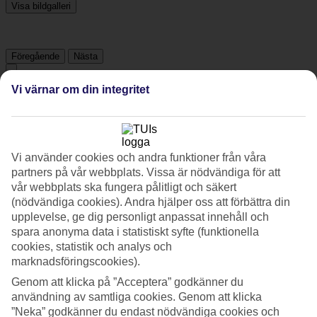
Visa bildgalleri
Föregående
Nästa
Vi värnar om din integritet
Tripadvisor
3.7/5
Vi använder cookies och andra funktioner från våra
Betyg av
3.7 / 5
från
418 omdömen
partners på vår webbplats. Vissa är nödvändiga för att
vår webbplats ska fungera pålitligt och säkert
Renlighet
(nödvändiga cookies). Andra hjälper oss att förbättra din
4.3/5
upplevelse, ge dig personligt anpassat innehåll och
Läge
4.7/5
spara anonyma data i statistiskt syfte (funktionella
Rum
cookies, statistik och analys och
3.9/5
marknadsföringscookies).
Service
3.9/5
Genom att klicka på ”Acceptera” godkänner du
Sovkvalitet
användning av samtliga cookies. Genom att klicka
4.1/5
”Neka” godkänner du endast nödvändiga cookies och