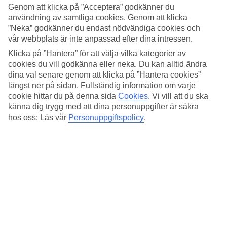
Standard
Genom att klicka på ”Acceptera” godkänner du
4.2/5
användning av samtliga cookies. Genom att klicka
”Neka” godkänner du endast nödvändiga cookies och
Om hotellet
vår webbplats är inte anpassad efter dina intressen.
Klicka på ”Hantera” för att välja vilka kategorier av
3*
Officiell klassificering
cookies du vill godkänna eller neka. Du kan alltid ändra
dina val senare genom att klicka på ”Hantera cookies”
Mitt i Rom nära Via dei Condotti
längst ner på sidan. Fullständig information om varje
cookie hittar du på denna sida
Cookies
.
Vi vill att du ska
På Residenza Ki bor du i hjärtat av Rom. Välkända platser som
känna dig trygg med att dina personuppgifter är säkra
Fontana di Trevi och Palazzo del Quirinale ligger runt hörnet. Till
hos oss: Läs vår
Personuppgiftspolicy
.
Via dei Condotti som kantas av märkesbutiker, caféer och
restauranger går du på en kort promenad. Vill du ta dig runt i staden
har du närmaste tunnelbanestation Barberini på bara några hundra
meters avstånd.
Hotellet och rummen har en enkel inredning.
På hotellet finns:
Reception
AC
WiFi