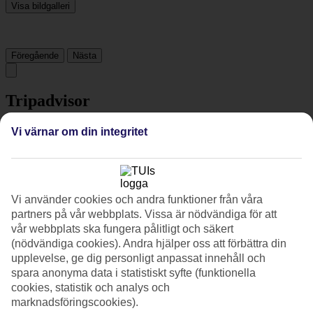
Visa bildgalleri
Föregående
Nästa
Tripadvisor
Vi värnar om din integritet
4/5
Betyg av
4 / 5
från
965 omdömen
Renlighet
Vi använder cookies och andra funktioner från våra
4.2/5
partners på vår webbplats. Vissa är nödvändiga för att
Läge
4.8/5
vår webbplats ska fungera pålitligt och säkert
Rum
(nödvändiga cookies). Andra hjälper oss att förbättra din
3.8/5
upplevelse, ge dig personligt anpassat innehåll och
Service
spara anonyma data i statistiskt syfte (funktionella
4.3/5
cookies, statistik och analys och
Sovkvalitet
marknadsföringscookies).
3.9/5